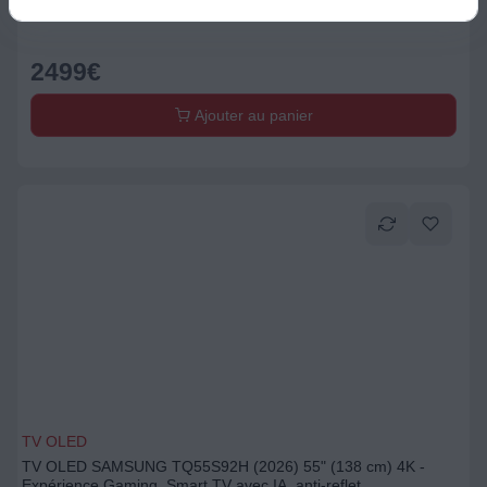
2499
€
Ajouter au panier
TV OLED
TV OLED SAMSUNG TQ55S92H (2026) 55" (138 cm) 4K -
Expérience Gaming, Smart TV avec IA, anti-reflet