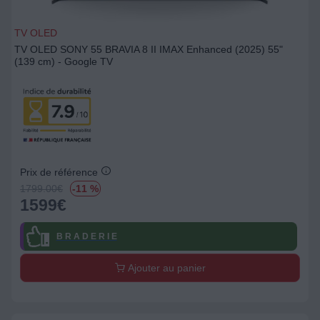
TV OLED
TV OLED SONY 55 BRAVIA 8 II IMAX Enhanced (2025) 55"
(139 cm) - Google TV
Prix de référence
1799.00
€
-11 %
1599
€
B R A D E R I E
Ajouter au panier