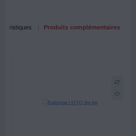
ctéristiques
Produits complémentaires