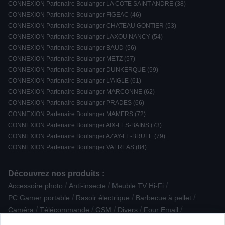
CONNEXION Partenaire Boulanger LA COTE SAINT ANDRE (38)
CONNEXION Partenaire Boulanger FIGEAC (46)
CONNEXION Partenaire Boulanger CHATEAU GONTIER (53)
CONNEXION Partenaire Boulanger LAXOU NANCY (54)
CONNEXION Partenaire Boulanger BAUD (56)
CONNEXION Partenaire Boulanger METZ (57)
CONNEXION Partenaire Boulanger DUNKERQUE (59)
CONNEXION Partenaire Boulanger L'AIGLE (61)
CONNEXION Partenaire Boulanger MARCONNE (62)
CONNEXION Partenaire Boulanger PRADES (66)
CONNEXION Partenaire Boulanger MAMERS (72)
CONNEXION Partenaire Boulanger AIX-LES-BAINS (73)
CONNEXION Partenaire Boulanger AZAY-LE-BRULE (79)
CONNEXION Partenaire Boulanger VALREAS (84)
Découvrez nos produits :
/
/
/
Accessoire photo
Anti-insecte
Meuble TV Hi-Fi
/
/
/
PC Gamer portable
Rasoir électrique
Barbecue à pellet
/
/
/
/
/
Caméra
Télécommande
GSM
Divers
Four Email
/
/
/
Robot de piscine
Chargeur, nettoyant, housse
Micro Chaîne