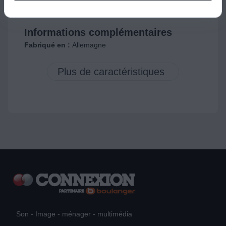
Compatible avec :
Brosse à dents
Informations complémentaires
Fabriqué en :
Allemagne
Son - Image - ménager - multimédia