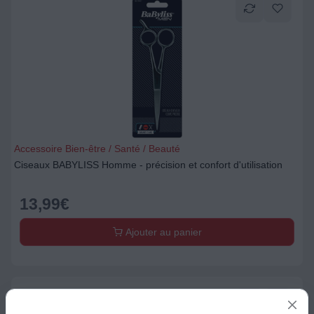
Accessoire Bien-être / Santé / Beauté
Ciseaux BABYLISS Homme - précision et confort d'utilisation
13,99
€
Ajouter au panier