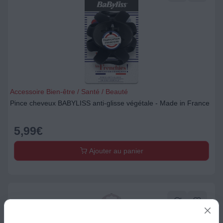
Accessoire Bien-être / Santé / Beauté
Pince cheveux BABYLISS anti-glisse végétale - Made in France
5,99
€
Ajouter au panier