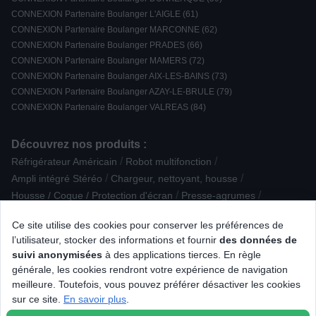
CONNEXION Partenaire Boulanger L'AIGLE (61)
CONNEXION Partenaire Boulanger MARCONNE (62)
CONNEXION Partenaire Boulanger PRADES (66)
CONNEXION Partenaire Boulanger MAMERS (72)
CONNEXION Partenaire Boulanger AIX-LES-BAINS (73)
CONNEXION Partenaire Boulanger AZAY-LE-BRULE (79)
CONNEXION Partenaire Boulanger VALREAS (84)
Découvrez nos produits :
/
/
Réfrigérateur Américain
Robot multifonction
/
/
Ampli intégré Stéréo
Chargeur, nettoyant, housse
/
/
Housse / Coque / Protection d'écran
Presse-agrumes
/
/
/
Sèche-linge à Condensation
Nintendo
Divers
Ce site utilise des cookies pour conserver les préférences de
/
Support audio/vidéo
l’utilisateur, stocker des informations et fournir
des données de
/
/
Trancheuse / couteau électrique / ouvre-boîte
Aspirateur balai
suivi anonymisées
à des applications tierces. En règle
/
/
/
/
Massage
Drone
Connectique multimedia
Humidificateur
générale, les cookies rendront votre expérience de navigation
/
/
Casque filaire Intra-auriculaire
Extracteur de jus
meilleure. Toutefois, vous pouvez préférer désactiver les cookies
/
/
/
Smartphone Android
Nettoyeur vapeur
Sacoche
sur ce site.
En savoir plus
.
/
/
Antenne TV / Radio
Centrifugeuse
Appareil photo reflex