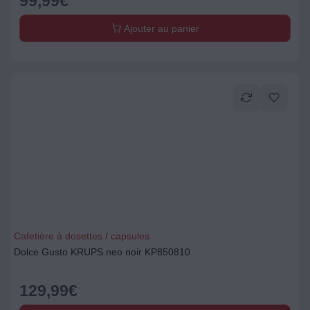
99,99
€
Ajouter au panier
Cafetière à dosettes / capsules
Dolce Gusto KRUPS neo noir KP850810
129,99
€