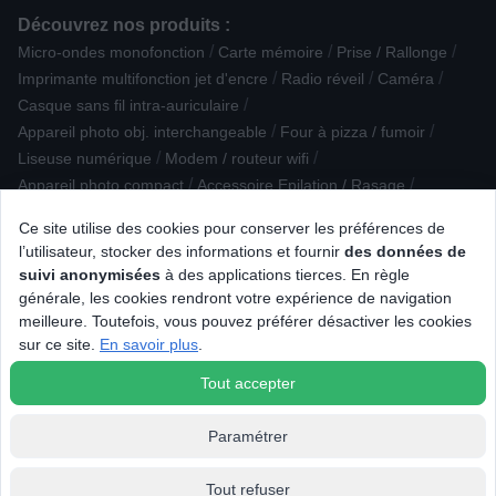
Découvrez nos produits :
/
/
/
Micro-ondes monofonction
Carte mémoire
Prise / Rallonge
/
/
/
Imprimante multifonction jet d'encre
Radio réveil
Caméra
/
Casque sans fil intra-auriculaire
/
/
Appareil photo obj. interchangeable
Four à pizza / fumoir
/
/
Liseuse numérique
Modem / routeur wifi
/
/
Appareil photo compact
Accessoire Epilation / Rasage
/
/
/
Smartphone IOS
Webcam / Micro
Câble numerique
Ce site utilise des cookies pour conserver les préférences de
/
/
Cuisinière vitrocéramique/électrique
Multiprise parafoudre
l’utilisateur, stocker des informations et fournir
des données de
/
/
Plaque de cuisson aspirante
Platine vinyle
suivi anonymisées
à des applications tierces. En règle
/
/
Barbecue à charbon de bois
Smartphone reconditionné
générale, les cookies rendront votre expérience de navigation
/
/
/
Manette-Volant-Joystick
Glacière
Enceinte centrale
meilleure. Toutefois, vous pouvez préférer désactiver les cookies
/
/
/
Câble analogique
Casque de réalité virtuelle
Vidéoprojecteur
sur ce site.
En savoir plus
.
Plaque de cuisson mixte
Tout accepter
Paramétrer
Tout refuser
© 2026 Tous droits réservés Connexion.fr