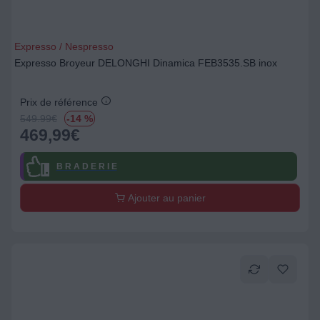
Expresso / Nespresso
Expresso Broyeur DELONGHI Dinamica FEB3535.SB inox
Prix de référence
549.99
€
-14 %
469,99
€
B R A D E R I E
Ajouter au panier