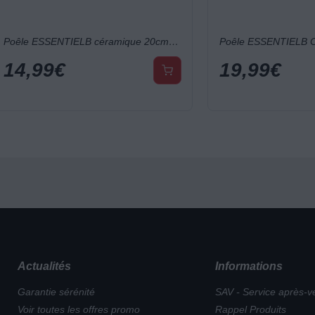
Poêle ESSENTIELB céramique 20cm vert
99
€
19,99
€
Actualités
Informations
Garantie sérénité
SAV - Service après-v
Voir toutes les offres promo
Rappel Produits