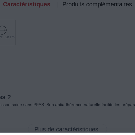
Caractéristiques
Produits complémentaires
re : 28 cm
es ?
sson saine sans PFAS. Son antiadhérence naturelle facilite les prépar