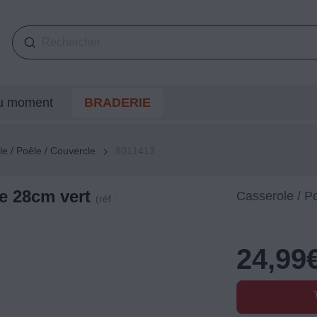
du moment
BRADERIE
e / Poêle / Couvercle
8011413
 28cm vert
Casserole / P
(réf :
24,99