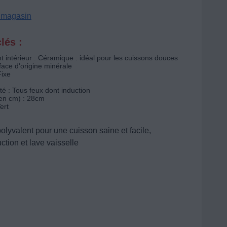
n magasin
lés :
 intérieur : Céramique : idéal pour les cuissons douces
face d'origine minérale
Fixe
té : Tous feux dont induction
en cm) : 28cm
ert
lyvalent pour une cuisson saine et facile,
ction et lave vaisselle