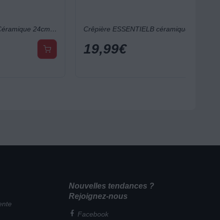
Poêle ESSENTIELB Céramique 24cm vert
Crêpière ESSENTIELB céramique 28cm vert
19,99
€
Nouvelles tendances ?
Rejoignez-nous
ente
Facebook