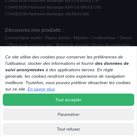
CONNEXION Partenaire Boulanger AIX-LES-BAINS (73)
CONNEXION Partenaire Boulanger AZAY-LE-BRULE (79)
CONNEXION Partenaire Boulanger VALREAS (84)
Découvrez nos produits :
/
/
/
Connectique audio
Papier photo
Mijoteur / multicuiseur
Divers
/
/
/
Plaque de cuisson gaz
Robot de piscine
Ecran de projection
/
/
/
/
Talkie Walkie
Moulin à café
Support / Chargeur / Autre
Ce site utilise des cookies pour conserver les préférences de
/
/
/
Réfrigérateur 2 portes
Cave à vin encastrable
Drone
l’utilisateur, stocker des informations et fournir
des données de
/
/
/
Nettoyeur haute pression
Plat / Terrine / Moule
Glacière
suivi anonymisées
à des applications tierces. En règle
/
/
Déshydrateur
Casque filaire Arceau
générale, les cookies rendront votre expérience de navigation
/
/
Téléphone avec répondeur
Casque Gamer
meilleure. Toutefois, vous pouvez préférer désactiver les cookies
/
/
/
Appareil photo reflex
Tapis
Aspirateur rechargeable / à main
sur ce site.
En savoir plus
.
Smartphone reconditionné
Tout accepter
Paramétrer
Tout refuser
© 2026 Tous droits réservés Connexion.fr