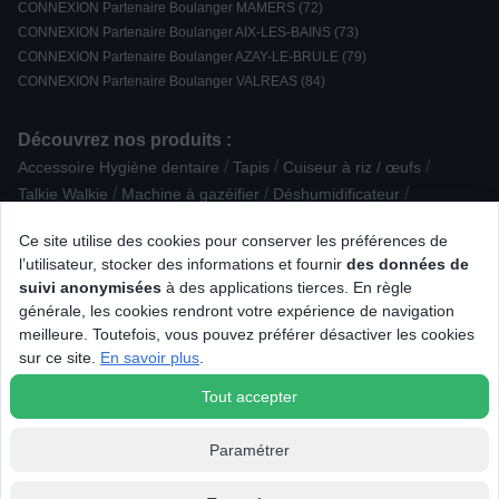
CONNEXION Partenaire Boulanger MAMERS (72)
CONNEXION Partenaire Boulanger AIX-LES-BAINS (73)
CONNEXION Partenaire Boulanger AZAY-LE-BRULE (79)
CONNEXION Partenaire Boulanger VALREAS (84)
Découvrez nos produits :
/
/
/
Accessoire Hygiène dentaire
Tapis
Cuiseur à riz / œufs
/
/
/
Talkie Walkie
Machine à gazéifier
Déshumidificateur
/
/
Cave à vin de vieillissement
Accessoire téléphonie
Ce site utilise des cookies pour conserver les préférences de
/
/
/
Appareil photo reflex
Barbecue à gaz
Cave à vin encastrable
l’utilisateur, stocker des informations et fournir
des données de
/
/
/
Pack Cinéma 5.1
Sèche-linge semi-pro
Enceinte Active
suivi anonymisées
à des applications tierces. En règle
/
/
/
Mini Chaîne
Loisirs éducatifs
Lunette connectée - IA
générale, les cookies rendront votre expérience de navigation
/
/
/
TV LED UHD / 4K
TV Mini LED
Clavier gamer
meilleure. Toutefois, vous pouvez préférer désactiver les cookies
/
/
Accessoire Nettoyage / Entretien
Cartouche d'encre
sur ce site.
En savoir plus
.
/
PC et tablette reconditionnés
Périphérique Gaming
Tout accepter
Paramétrer