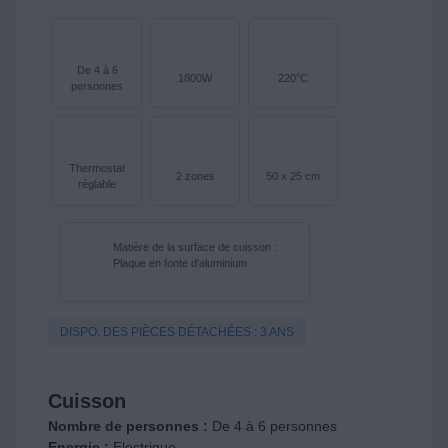
De 4 à 6
1800W
220°C
personnes
Thermostat
2 zones
50 x 25 cm
réglable
Matière de la surface de cuisson :
Plaque en fonte d'aluminium
DISPO. DES PIÈCES DÉTACHÉES : 3 ANS
Cuisson
Nombre de personnes :
De 4 à 6 personnes
Energie :
Electrique