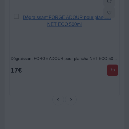
de nettoyage plancha
Dégraissant FORGE ADOUR pour plancha NET ECO 500ml
17
€