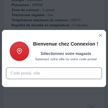
Puissance :
1800W
Zone de cuisson :
2 zones
Thermostat réglable :
Oui
Température maximum de cuisson :
220°C
Rapidité de montée en température :
5 minutes
Bienvenue chez Connexion !
Sélectionnez votre magasin
Saisissez votre ville ou votre code postal
ctéristiques
Produits complémentaires