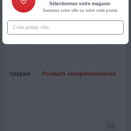
Sélectionnez votre magasin
Fonctionnalités
Saisissez votre ville ou votre code postal
Fenêtre de cuisson :
oui, permet de visualiser et
surveiller la préparation
ctéristiques
Produits complémentaires