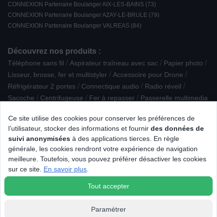
CONNEXION Partenaire Boulanger AIX-LES-BAINS (73)
CONNEXION Partenaire Boulanger AZAY-LE-BRULE (79)
CONNEXION Partenaire Boulanger VALREAS (84)
Découvrez nos produits :
/
/
/
Téléphone sans fil
Aspirateur traîneau avec sac
Papier photo
/
/
Lisseur, brosse, fer et multistyler
Accessoire pour Drone
/
/
/
Réfrigérateur 2 portes
Connectique audio
Radio réveil
/
/
/
Sacoche
Centrifugeuse
Fer à repasser
Passerelle multimedia
/
/
/
Accessoire Petite cuisson
Récepteur TNT HD
Ce site utilise des cookies pour conserver les préférences de
/
/
PC et tablette reconditionnés
Radio portable
l’utilisateur, stocker des informations et fournir
des données de
/
/
Casque sans fil et ANC Arceau
Passerelle Réseau
suivi anonymisées
à des applications tierces. En règle
/
/
Robot Tondeuse
Accessoire lavage
Four Ecoclean / Hydrolyse
générale, les cookies rendront votre expérience de navigation
/
/
/
Aspirateur balai
Accessoire Soin du linge
meilleure. Toutefois, vous pouvez préférer désactiver les cookies
/
/
Barbecue électrique
Baladeur / iPod / lecteur MP3 - vidéo
sur ce site.
En savoir plus
.
/
/
Grille-pain
Réfrigérateur Américain
Unité centrale
Tout accepter
Paramétrer