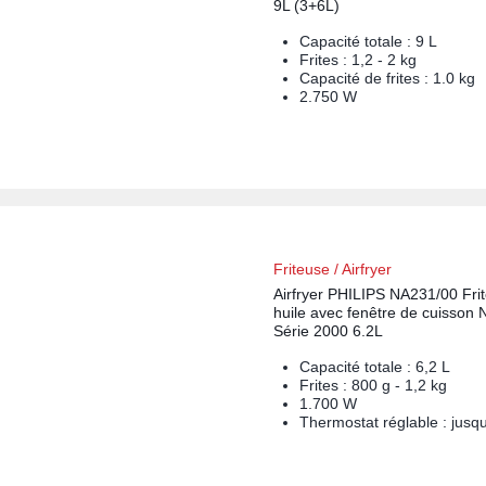
9L (3+6L)
Capacité totale : 9 L
Frites : 1,2 - 2 kg
Capacité de frites : 1.0 kg
2.750 W
Friteuse / Airfryer
Airfryer PHILIPS NA231/00 Fri
huile avec fenêtre de cuisson N
Série 2000 6.2L
Capacité totale : 6,2 L
Frites : 800 g - 1,2 kg
1.700 W
Thermostat réglable : jusq