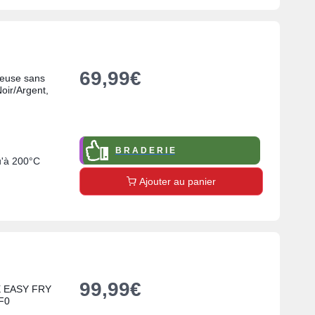
69,99
€
teuse sans
oir/Argent,
B R A D E R I E
u'à 200°C
Ajouter au panier
99,99
€
EX EASY FRY
F0