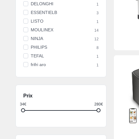
DELONGHI
1
ESSENTIELB
3
LISTO
1
MOULINEX
14
NINJA
12
PHILIPS
8
TEFAL
1
frifri aro
1
Prix
34€
280€