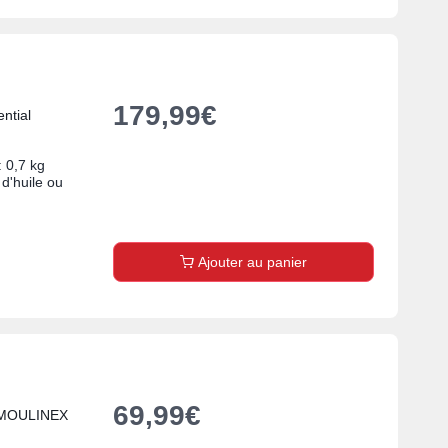
179,99
€
ntial
: 0,7 kg
 d'huile ou
Ajouter au panier
69,99
€
e MOULINEX