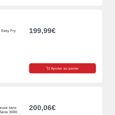
199,99
€
 Easy Fry
Ajouter au panier
200,06
€
teuse sans
 Série 3000