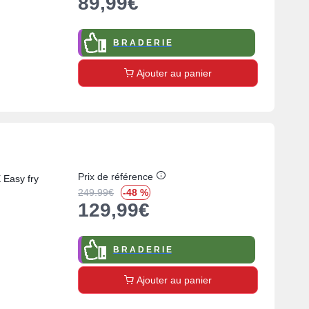
89,99
€
B R A D E R I E
Ajouter au panier
Prix de référence
 Easy fry
249.99
€
-48 %
129,99
€
B R A D E R I E
Ajouter au panier