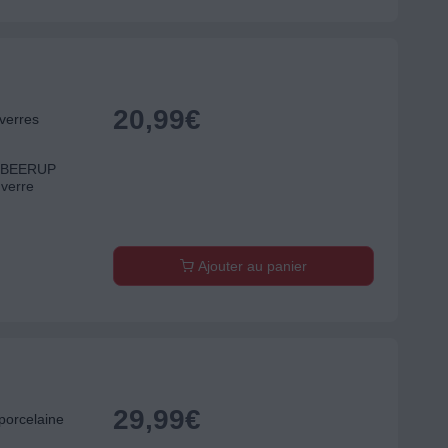
20,99
€
verres
re BEERUP
 verre
Ajouter au panier
29,99
€
orcelaine