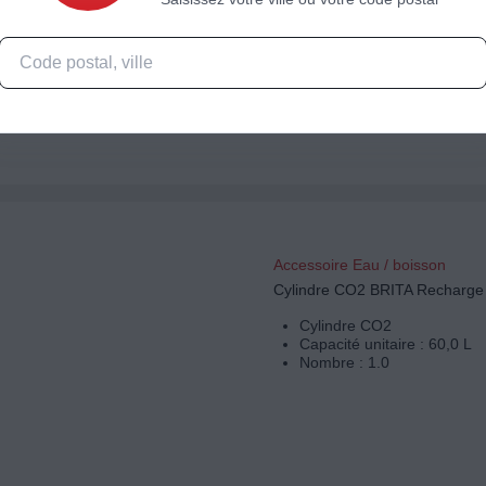
BILLES COOKUT FILTRA
RECHARGE POUR C
Accessoire Eau / boisson
Cylindre CO2 BRITA Recharg
Cylindre CO2
Capacité unitaire : 60,0 L
Nombre : 1.0