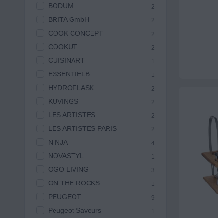
BODUM
2
BRITA GmbH
2
COOK CONCEPT
2
COOKUT
2
CUISINART
1
ESSENTIELB
1
HYDROFLASK
2
KUVINGS
2
LES ARTISTES
2
LES ARTISTES PARIS
2
NINJA
4
NOVASTYL
1
OGO LIVING
3
ON THE ROCKS
1
PEUGEOT
9
Peugeot Saveurs
1