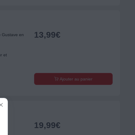
13,99
€
e Gustave en
r et
Ajouter au panier
19,99
€
A