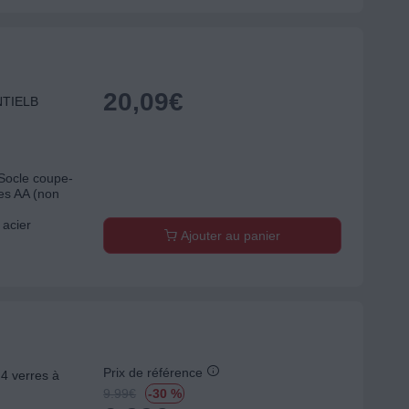
20,09
€
NTIELB
 Socle coupe-
les AA (non
 acier
Ajouter au panier
Prix de référence
 verres à
9.99
€
-30 %