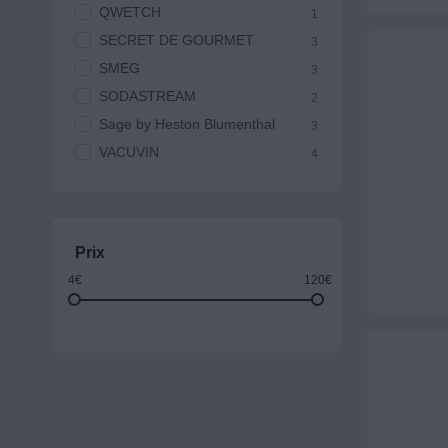
QWETCH
1
SECRET DE GOURMET
3
SMEG
3
SODASTREAM
2
Sage by Heston Blumenthal
3
VACUVIN
4
Prix
4€
120€