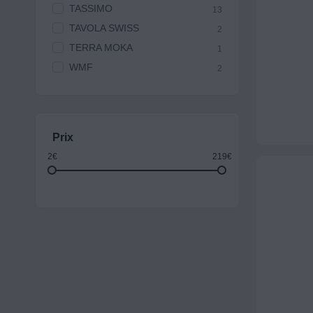
TASSIMO
13
TAVOLA SWISS
2
TERRA MOKA
1
WMF
2
Prix
2€
219€