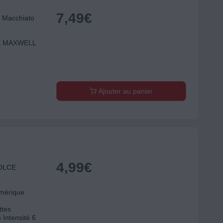
7,49
€
 Macchiato
E MAXWELL
Ajouter au panier
4,99
€
OLCE
Amérique
ttes
 Intensité 6