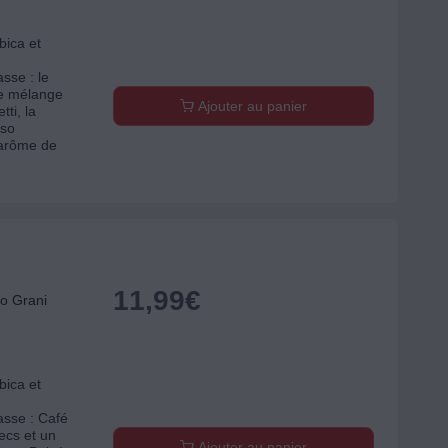
bica et
sse : le
le mélange
Ajouter au panier
ti, la
lso
arôme de
11,99
€
o Grani
bica et
asse : Café
secs et un
Ajouter au panier