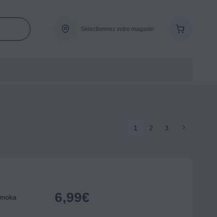
Sélectionnez votre magasin
1
2
3
6,99
€
 moka