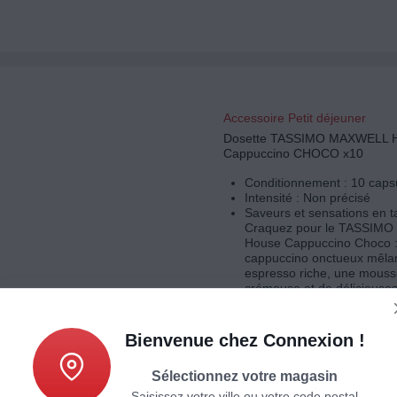
Accessoire Petit déjeuner
Dosette TASSIMO MAXWELL
Cappuccino CHOCO x10
Conditionnement : 10 caps
Intensité : Non précisé
Saveurs et sensations en t
Craquez pour le TASSIMO
House Cappuccino Choco :
cappuccino onctueux mêla
espresso riche, une mousse
crémeuse et de délicieuse
chocolat.
Bienvenue chez Connexion !
Sélectionnez votre magasin
Saisissez votre ville ou votre code postal