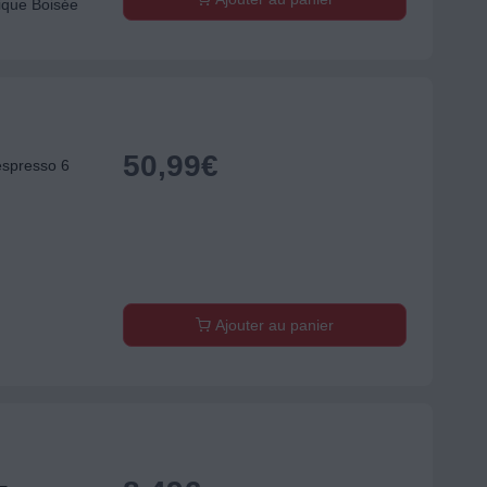
tique Boisée
50,99
€
espresso 6
Ajouter au panier