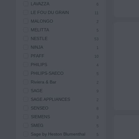
LAVAZZA
6
LE FOU DU GRAIN
11
MALONGO
2
MELITTA
5
NESTLE
53
NINJA
1
PFAFF
10
PHILIPS
4
PHILIPS-SAECO
5
Riviera & Bar
2
SAGE
9
SAGE APPLIANCES
2
SENSEO
8
SIEMENS
3
SMEG
5
Sage by Heston Blumenthal
5