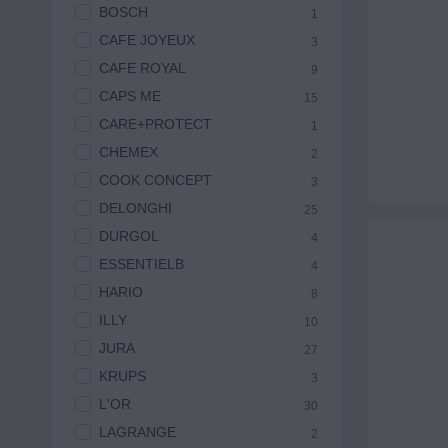
BOSCH
1
CAFE JOYEUX
3
CAFE ROYAL
9
CAPS ME
15
CARE+PROTECT
1
CHEMEX
2
COOK CONCEPT
3
DELONGHI
25
DURGOL
4
ESSENTIELB
4
HARIO
8
ILLY
10
JURA
27
KRUPS
3
L'OR
30
LAGRANGE
2