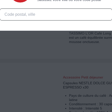
Accessoire Petit déjeuner
Dosette TASSIMO Café Long
x24
Conditionnement : 24 dose
Intensité : Non précisé
Saveurs et sensations en t
TASSIMO L'OR Café Long 
est un café équilibrée sur
mousse onctueuse.
Accessoire Petit déjeuner
Capsules NESTLE DOLCE G
ESPRESSO x30
Pays de culture du café : 
latine
Conditionnement : 30 caps
Intensité : Intensité 5