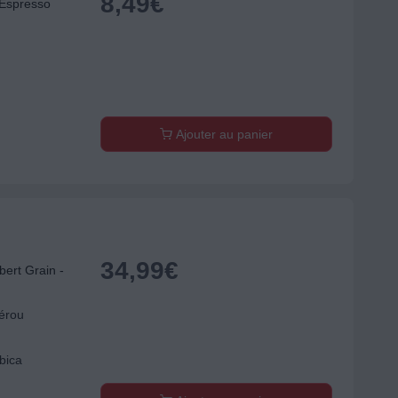
8,49
€
 Espresso
Ajouter au panier
34,99
€
ert Grain -
Pérou
bica