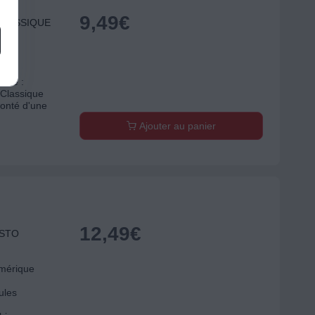
9,49
€
 CLASSIQUE
ttes
asse :
Classique
monté d'une
Ajouter au panier
12,49
€
USTO
Amérique
ules