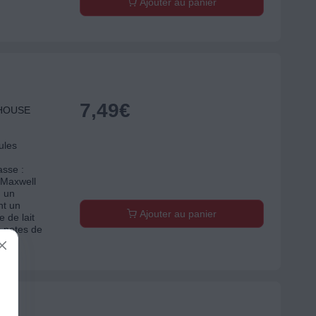
Ajouter au panier
7,49
€
 HOUSE
ules
asse :
 Maxwell
 un
nt un
Ajouter au panier
 de lait
s notes de