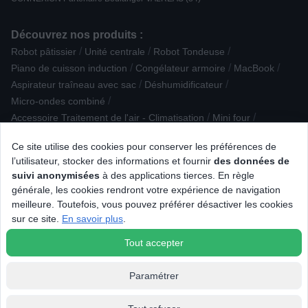
Découvrez nos produits :
/
/
/
Robot pâtissier
Unité centrale
Robot Tondeuse
/
/
/
Piano de cuisson induction
Congélateur armoire
MacBook
/
/
Aspirateur traîneau avec sac
Déshumidificateur
/
Micro-ondes combiné
/
/
Accessoire Traitement de l'air - Climatisation
Mini four
/
/
/
Accessoire Robot ménager
Moulin à café
Drone
Ce site utilise des cookies pour conserver les préférences de
/
/
/
/
Alimentation bébé
Lecteur DVD
Sacoche
Soin visage
l’utilisateur, stocker des informations et fournir
des données de
/
/
Plat / Terrine / Moule
Ventilateur, brasseur d'air
Carte mémoire
suivi anonymisées
à des applications tierces. En règle
/
/
/
Plaque de cuisson induction
Plaque de cuisson gaz
générale, les cookies rendront votre expérience de navigation
/
/
/
Enceinte Extérieure
TV LED
Webcam / Micro
meilleure. Toutefois, vous pouvez préférer désactiver les cookies
/
/
/
Lave-linge séchant
Hygiène dentaire
TV Mini LED
sur ce site.
En savoir plus
.
/
Eclairage connecté
Cadre photo numérique
Tout accepter
Paramétrer