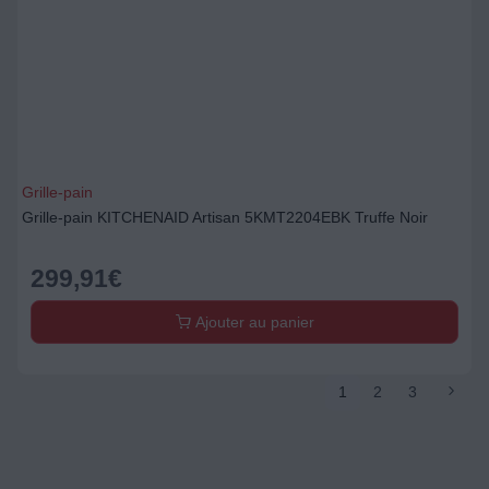
Grille-pain
Grille-pain KITCHENAID Artisan 5KMT2204EBK Truffe Noir
299,91
€
Ajouter au panier
1
2
3