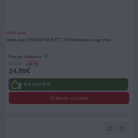
Grille-pain
Grille-pain ESSENTIELB ETT 9R Memphis rouge inox
Prix de référence
35.99
€
-30 %
24,99
€
B R A D E R I E
Ajouter au panier