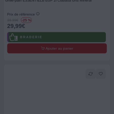
Grille-pain ESSENTIELB EGP 2i Ciabatta Gris Minéral
Prix de référence
39.99
€
-25 %
29,99
€
B R A D E R I E
Ajouter au panier