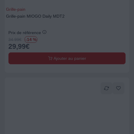
Grille-pain
Grille-pain MIOGO Daily MDT2
Prix de référence
34.99
€
-14 %
29,99
€
Ajouter au panier