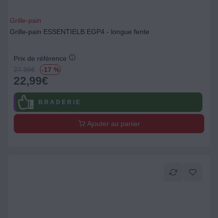
Grille-pain
Grille-pain ESSENTIELB EGP4 - longue fente
Prix de référence
27.99
€
-17 %
22,99
€
B R A D E R I E
Ajouter au panier