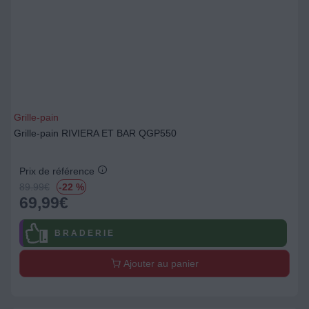
Grille-pain
Grille-pain RIVIERA ET BAR QGP550
Prix de référence
89.99
€
-22 %
69,99
€
B R A D E R I E
Ajouter au panier