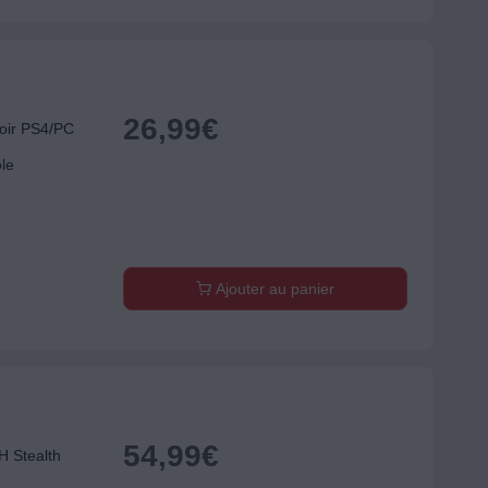
26,99
€
oir PS4/PC
ole
Ajouter au panier
54,99
€
 Stealth