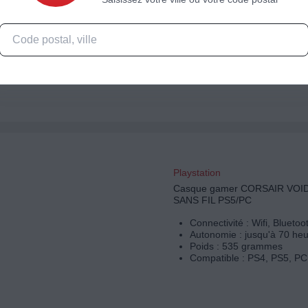
Technologie : Sans fil
Playstation
Casque gamer CORSAIR VOID
SANS FIL PS5/PC
Connectivité : Wifi, Bluetoo
Autonomie : jusqu'à 70 he
Poids : 535 grammes
Compatible : PS4, PS5, PC