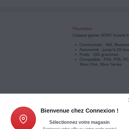
Playstation
Casque gamer SONY Inzone H
Connectivité : Wifi, Bluetoo
Autonomie : jusqu'à 28 he
Poids : 260 grammes
Compatible : PS4, PS5, PC,
Xbox One, Xbox Series
Bienvenue chez Connexion !
Playstation
Manette SONY DUALSENSE 
Sélectionnez votre magasin
V3
Saisissez votre ville ou votre code postal