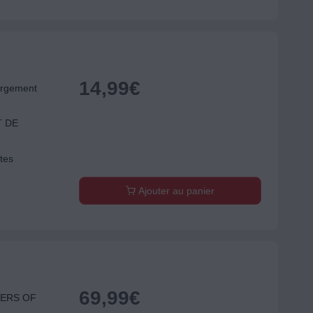
14,99
€
argement
 DE
tes
Ajouter au panier
69,99
€
IERS OF