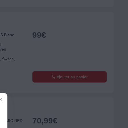
99
€
5 Blanc
th
ures
 Switch,
Ajouter au panier
70,99
€
COSMIC RED