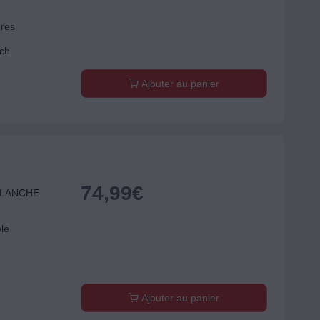
ures
tch
Ajouter au panier
74,99
€
BLANCHE
ole
Ajouter au panier