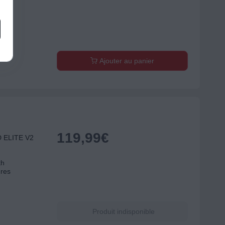
Ajouter au panier
119,99
€
 ELITE V2
th
ures
Produit indisponible