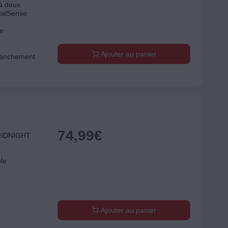
'à deux
ualSense
de
Ajouter au panier
 branchement
74,99
€
MIDNIGHT
ole
Ajouter au panier