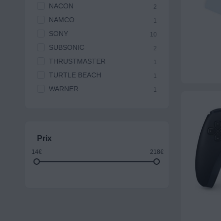
NACON
2
NAMCO
1
SONY
10
SUBSONIC
2
THRUSTMASTER
1
TURTLE BEACH
1
WARNER
1
Prix
14€
218€