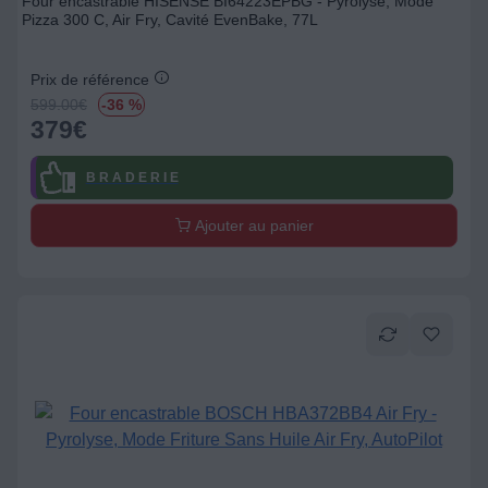
Four encastrable HISENSE BI64223EPBG - Pyrolyse, Mode
Pizza 300 C, Air Fry, Cavité EvenBake, 77L
Prix de référence
599.00
€
-36 %
379
€
B R A D E R I E
Ajouter au panier