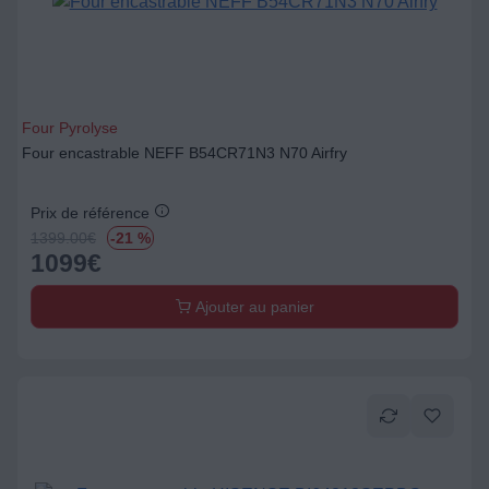
Four Pyrolyse
Four encastrable NEFF B54CR71N3 N70 Airfry
Prix de référence
1399.00
€
-21 %
1099
€
Ajouter au panier