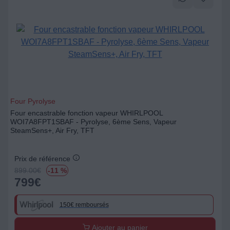
Four Pyrolyse
Four encastrable fonction vapeur WHIRLPOOL
WOI7A8FPT1SBAF - Pyrolyse, 6ème Sens, Vapeur
SteamSens+, Air Fry, TFT
Prix de référence
899.00
€
-11 %
799
€
150€ remboursés
Ajouter au panier