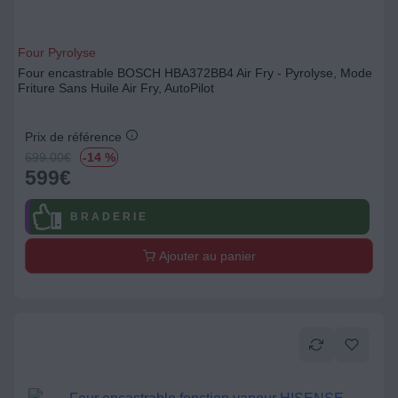
Four Pyrolyse
Four encastrable BOSCH HBA372BB4 Air Fry - Pyrolyse, Mode
Friture Sans Huile Air Fry, AutoPilot
Prix de référence
699.00
€
-14 %
599
€
B R A D E R I E
Ajouter au panier