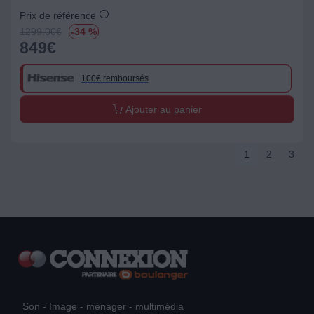
Prix de référence
1299.00
€
-34 %
849
€
100€ remboursés
Ajouter au panier
1
2
3
Son - Image - ménager - multimédia