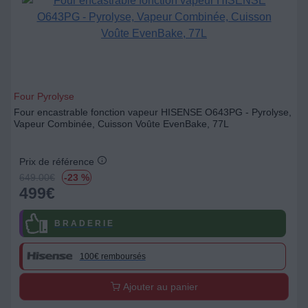
Four Pyrolyse
Four encastrable fonction vapeur HISENSE O643PG - Pyrolyse,
Vapeur Combinée, Cuisson Voûte EvenBake, 77L
Prix de référence
649.00
€
-23 %
499
€
B R A D E R I E
100€ remboursés
Ajouter au panier