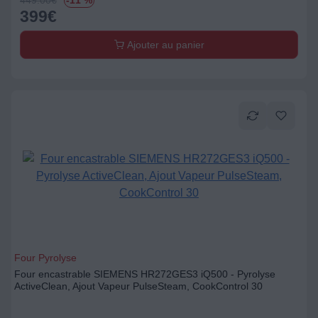
449.00
€
-11 %
399
€
Ajouter au panier
Four Pyrolyse
Four encastrable SIEMENS HR272GES3 iQ500 - Pyrolyse
ActiveClean, Ajout Vapeur PulseSteam, CookControl 30