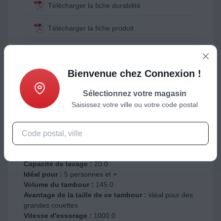
Télécharger la fiche durabilité
Télécharger la fiche produit
Voir la fiche énergie
DISPO. DES PIÈCES DÉTACHÉES : 14 ANS
Bienvenue chez Connexion !
Sélectionnez votre magasin
Installation
Saisissez votre ville ou votre code postal
Type de produit :
Lave linge hublot
Sens d'ouverture du hublot :
fixation à gauche
Capacités
Capacité de lavage :
20.0
Idéal pour :
5 personnes et +
Volume du tambour :
145.0
Avantage de la taille de ce tambour :
idéal pour des
grandes couettes
Vitesse d'essorage :
1000.0