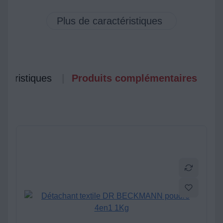
ctéristiques
Produits complémentaires