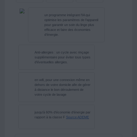
un programme intégrant l'IA qui
optimise les paramètres de l'appareil
pour garantir un soin du linge plus
efficace et faire des économies
d'énergie.
Anti-allergies : un cycle avec rinçage
supplémentaire pour éviter tous types
d'éventuelles allergies.
en wifi, pour une connexion même en
dehors de votre domicile afin de gérer
à distance le bon déroulement de
votre cycle de lavage
jusqu'à 60% d'économie d'énergie par
rapport à la classe F
Source ADEME