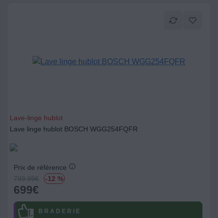
Lave-linge hublot
Lave linge hublot BOSCH WGG254FQFR
Prix de référence
799.99
€
-12 %
699
€
B R A D E R I E