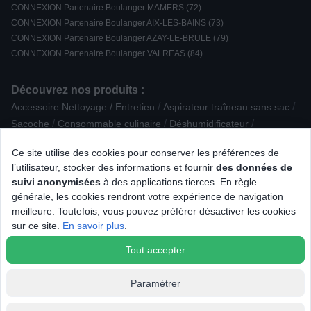
CONNEXION Partenaire Boulanger MAMERS (72)
CONNEXION Partenaire Boulanger AIX-LES-BAINS (73)
CONNEXION Partenaire Boulanger AZAY-LE-BRULE (79)
CONNEXION Partenaire Boulanger VALREAS (84)
Découvrez nos produits :
/
/
Accessoire Nettoyage / Entretien
Aspirateur traîneau sans sac
/
/
/
Sacoche
Consommable culinaire
Déshumidificateur
/
/
/
Radio portable
Platine vinyle
Cartouche d'encre
Ce site utilise des cookies pour conserver les préférences de
/
/
Accessoire Robot ménager
Télécommande
l’utilisateur, stocker des informations et fournir
des données de
/
/
Appareil photo compact
Conservation / Repas nomade
suivi anonymisées
à des applications tierces. En règle
/
/
Bague connectée
Imprimante multifonction jet d'encre
générale, les cookies rendront votre expérience de navigation
/
/
/
Accessoire Hygiène dentaire
Purificateur
Four Email
meilleure. Toutefois, vous pouvez préférer désactiver les cookies
/
/
Enceinte Colonne
Bracelet pour montre
sur ce site.
En savoir plus
.
/
/
Casque filaire Intra-auriculaire
Clavier gamer
TV LED 8K
Tout accepter
Paramétrer