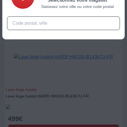
Sélectionnez votre magasin
Saisissez votre ville ou votre code postal
Lave-linge hublot
Lave linge hublot HAIER HW100-B14367U-FR
499
€
Ajouter au panier