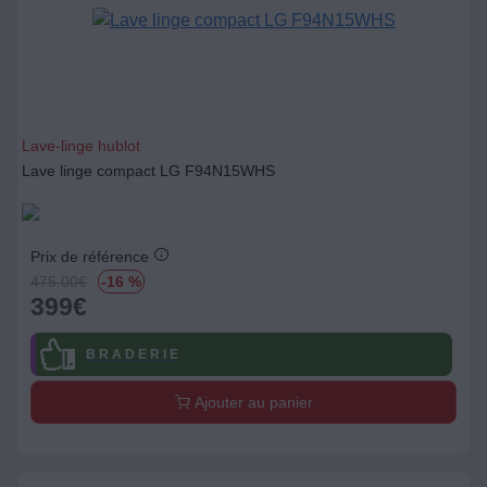
Lave-linge hublot
Lave linge compact LG F94N15WHS
Prix de référence
475.00
€
-16 %
399
€
B R A D E R I E
Ajouter au panier