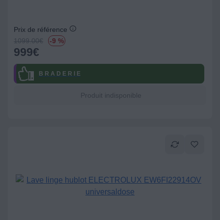
Prix de référence
1099.00
€
-9 %
999
€
B R A D E R I E
Produit indisponible