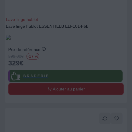
Lave-linge hublot
Lave linge hublot ESSENTIELB ELF1014-6b
Prix de référence
399.00
€
-17 %
329
€
B R A D E R I E
Ajouter au panier