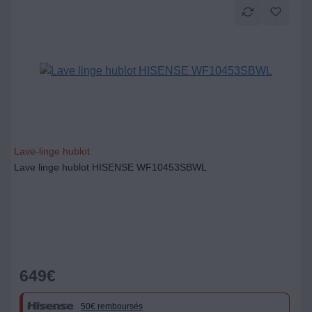
Lave-linge hublot
Lave linge hublot HISENSE WF10453SBWL
649
€
50€ remboursés
Produit indisponible