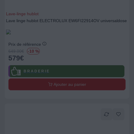
Lave-linge hublot
Lave linge hublot ELECTROLUX EW6FI22914OV universaldose
Prix de référence
649.00
€
-10 %
579
€
B R A D E R I E
Ajouter au panier