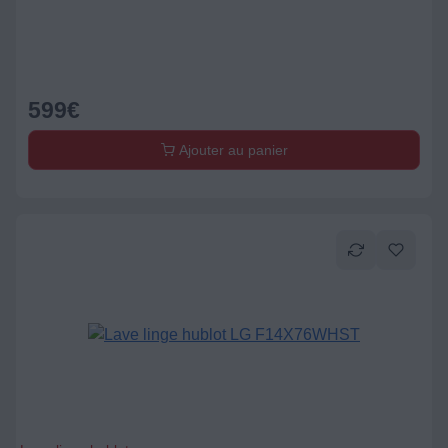
Lave-linge hublot
Lave linge hublot LG F14X76WHST
799
€
Ajouter au panier