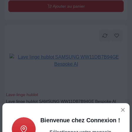
Lave-linge hublot
Lave linge hublot SAMSUNG WW11DB7B94GE Bespoke AI
799
€
Ajouter au panier
Bienvenue chez Connexion !