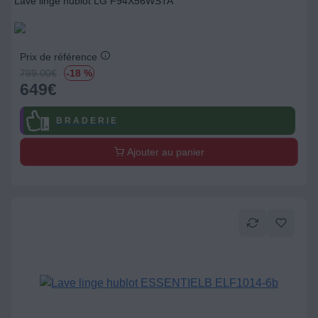
Lave linge hublot LG F94X56WSTA
Prix de référence
799.00
€
-18 %
649
€
B R A D E R I E
Ajouter au panier