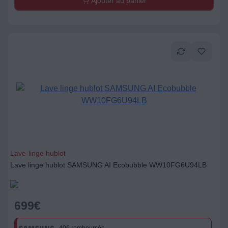
Lave-linge hublot
Lave linge hublot SAMSUNG AI Ecobubble WW10FG6U94LB
699
€
40€ remboursés
Ajouter au panier