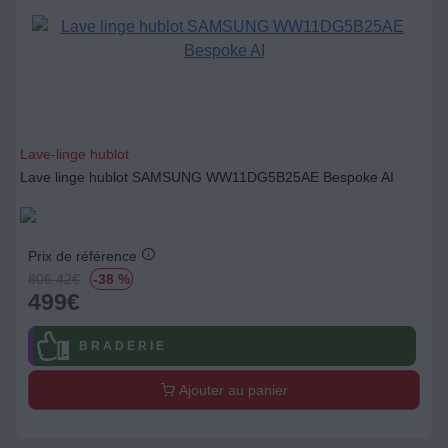
Lave-linge hublot
Lave linge hublot SAMSUNG WW11DG5B25AE Bespoke AI
Prix de référence
806.42
€
-38 %
499
€
B R A D E R I E
Ajouter au panier