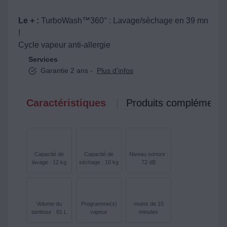
Le + :
TurboWash™360° : Lavage/sèchage en 39 mn
!
Cycle vapeur anti-allergie
Services
Garantie 2 ans -
Plus d'infos
Caractéristiques
Produits complémenta
Capacité de
Capacité de
Niveau sonore :
lavage : 12 kg
séchage : 10 kg
72 dB
Volume du
Programme(s)
moins de 15
tambour : 81 L
vapeur
minutes