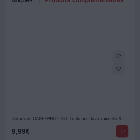
ctéristiques
Produits complémentaires
Détartrant CARE+PROTECT Triple actif lave vaisselle & lave linge
9,99
€