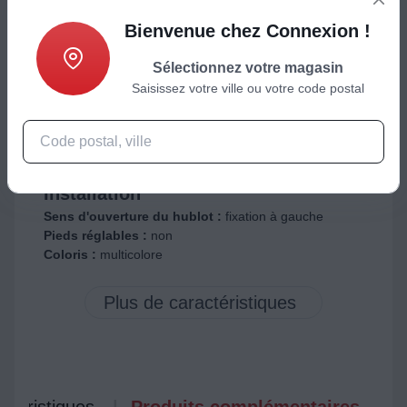
Bienvenue chez Connexion !
Télécharger la fiche produit
Sélectionnez votre magasin
Saisissez votre ville ou votre code postal
Voir la fiche énergie
DISPO. DES PIÈCES DÉTACHÉES : 15 ANS
Installation
Sens d'ouverture du hublot :
fixation à gauche
Pieds réglables :
non
Coloris :
multicolore