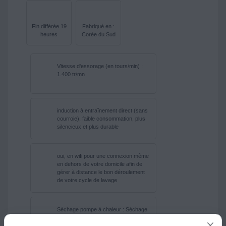
Fin différée 19
Fabriqué en :
heures
Corée du Sud
Vitesse d'essorage (en tours/min) :
1.400 tr/mn
induction à entraînement direct (sans
courroie), faible consommation, plus
silencieux et plus durable
oui, en wifi pour une connexion même
en dehors de votre domicile afin de
gérer à distance le bon déroulement
de votre cycle de lavage
Séchage pompe à chaleur : Séchage
pompe à chaleur