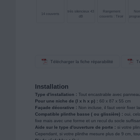
très silencieux 43
Rangement
Nom
14 couverts
dB
couverts : Tiroir
progra
Télécharger la fiche réparabilité
T
Installation
Type d'installation :
Tout encastrable avec pannea
Pour une niche de (l x h x p) :
60 x 87 x 55 cm
Façade décorative :
Non incluse, il faut venir fixer
Compatible plinthe basse ( ou glissière) :
oui, ce
fixe mais avec une forme et un recul du socle suffisan
Aide sur le type d'ouverture de porte :
si votre pl
Cependant, si votre plinthe mesure plus de 9 cm, tou