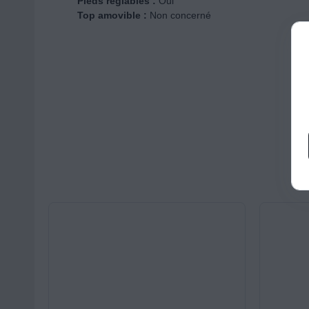
Pieds réglables :
Oui
Top amovible :
Non concerné