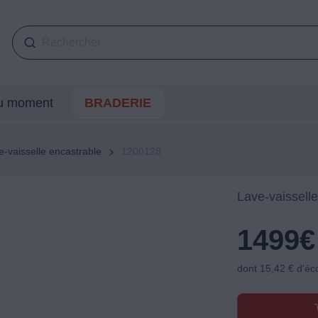
du moment
BRADERIE
e-vaisselle encastrable
1200128
Lave-vaissell
1499
€
dont 15,42 € d'éc