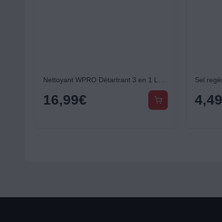
Nettoyant WPRO Détartrant 3 en 1 LL/LV - DES131 - 1 an
Sel regé
16,99
€
4,4