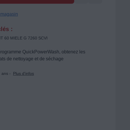
n magasin
lés :
NT 60 MIELE G 7260 SCVI
programme QuickPowerWash, obtenez les
tats de nettoyage et de séchage
 ans -
Plus d'infos