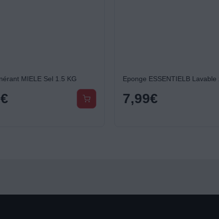
nérant MIELE Sel 1.5 KG
Eponge ESSENTIELB Lavable 
9
€
7,99
€