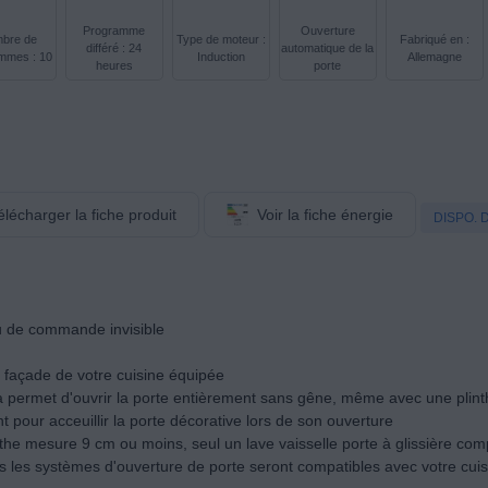
Programme
Ouverture
bre de
Type de moteur :
Fabriqué en :
différé : 24
automatique de la
mmes : 10
Induction
Allemagne
heures
porte
élécharger la fiche produit
Voir la fiche énergie
DISPO. 
u de commande invisible
 la façade de votre cuisine équipée
la permet d'ouvrir la porte entièrement sans gêne, même avec une plinth
t pour acceuillir la porte décorative lors de son ouverture
inthe mesure 9 cm ou moins, seul un lave vaisselle porte à glissière com
s les systèmes d'ouverture de porte seront compatibles avec votre cuis