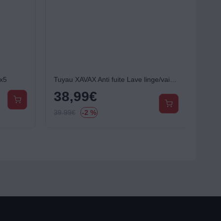
x5
Tuyau XAVAX Anti fuite Lave linge/vaisselle 2.5M
38,99
€
39.99
€
-2 %