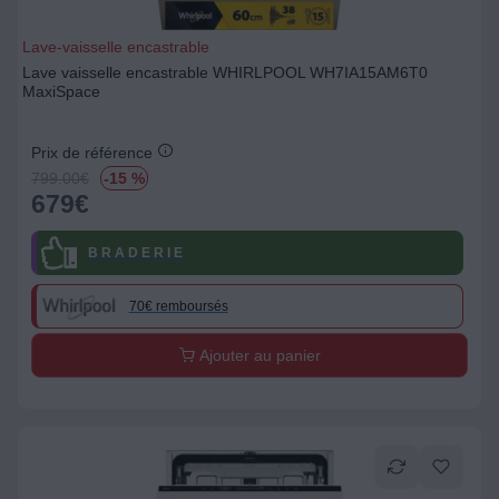
Lave-vaisselle encastrable
Lave vaisselle encastrable WHIRLPOOL WH7IA15AM6T0
MaxiSpace
Prix de référence
799.00
€
-15 %
679
€
B R A D E R I E
70€ remboursés
Ajouter au panier