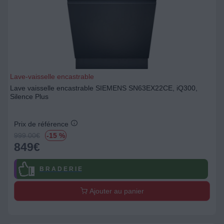
Lave-vaisselle encastrable
Lave vaisselle encastrable SIEMENS SN63EX22CE, iQ300,
Silence Plus
Prix de référence
999.00
€
-15 %
849
€
B R A D E R I E
Ajouter au panier