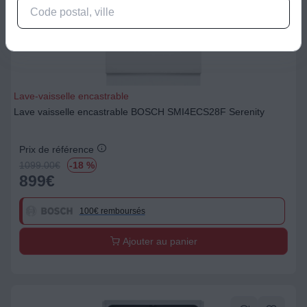
Lave-vaisselle encastrable
Lave vaisselle encastrable BOSCH SMI4ECS28F Serenity
Prix de référence
1099.00
€
-18 %
899
€
100€ remboursés
Ajouter au panier