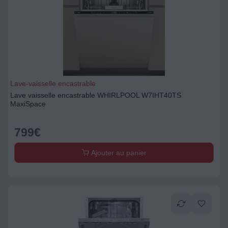
Lave-vaisselle encastrable
Lave vaisselle encastrable WHIRLPOOL W7IHT40TS
MaxiSpace
799
€
Ajouter au panier