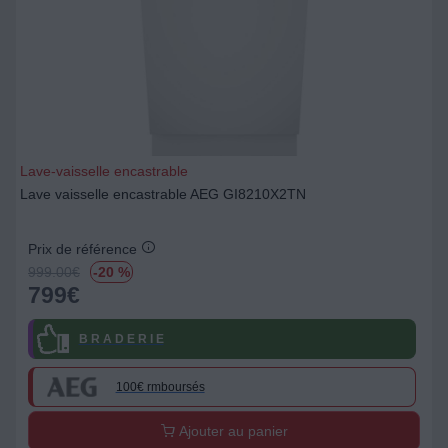
Lave-vaisselle encastrable
Lave vaisselle encastrable AEG GI8210X2TN
Prix de référence
999.00
€
-20 %
799
€
B R A D E R I E
100€ rmboursés
Ajouter au panier