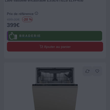
Lave vaisselle encastrable ESSENTIELB ELVF40B
Prix de référence
499.00
€
-20 %
399
€
B R A D E R I E
Ajouter au panier