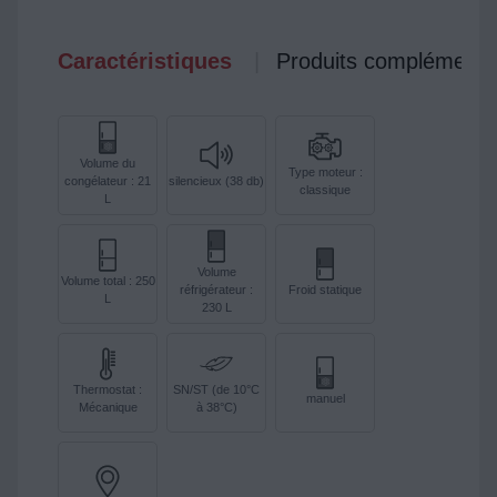
Caractéristiques
Produits complémenta
Volume du
Type moteur :
congélateur : 21
silencieux (38 db)
classique
L
Volume
Volume total : 250
réfrigérateur :
Froid statique
L
230 L
Thermostat :
SN/ST (de 10°C
manuel
Mécanique
à 38°C)