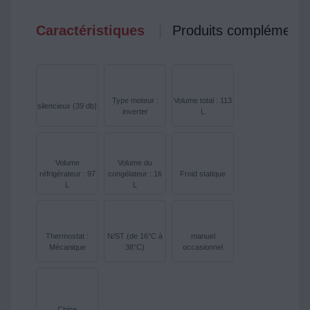
Caractéristiques
Produits complémenta
Type moteur :
Volume total : 113
silencieux (39 db)
inverter
L
Volume
Volume du
réfrigérateur : 97
congélateur : 16
Froid statique
L
L
Thermostat :
N/ST (de 16°C à
manuel
Mécanique
38°C)
occasionnel
Chine