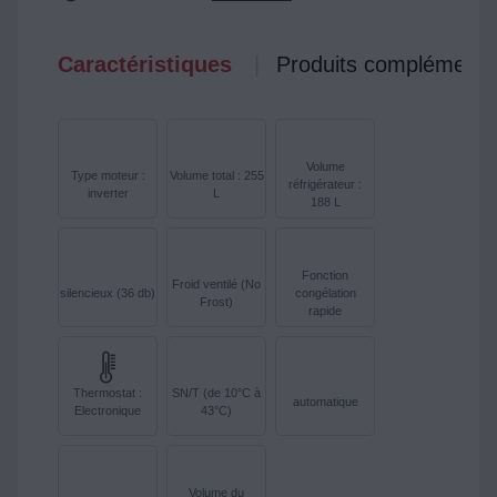
Caractéristiques
Produits complémenta
Volume
Type moteur :
Volume total : 255
réfrigérateur :
inverter
L
188 L
Fonction
Froid ventilé (No
silencieux (36 db)
congélation
Frost)
rapide
Thermostat :
SN/T (de 10°C à
automatique
Electronique
43°C)
Volume du