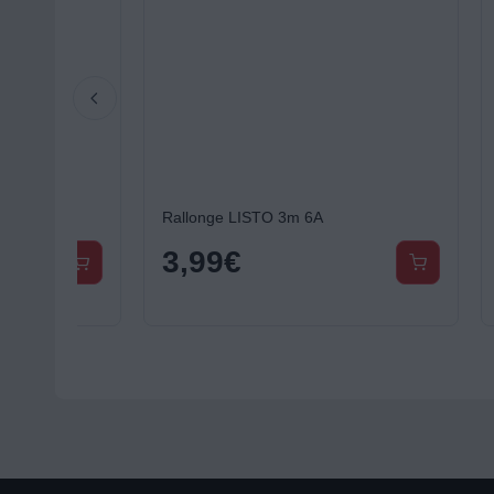
Rallonge LISTO 3m 6A
Bac à g
3,99
€
4,9