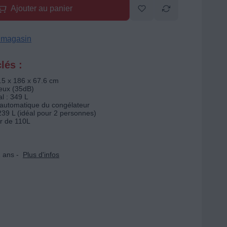
Ajouter au panier
n magasin
lés :
.5 x 186 x 67.6 cm
ieux (35dB)
l : 349 L
automatique du congélateur
239 L (idéal pour 2 personnes)
r de 110L
 ans -
Plus d'infos