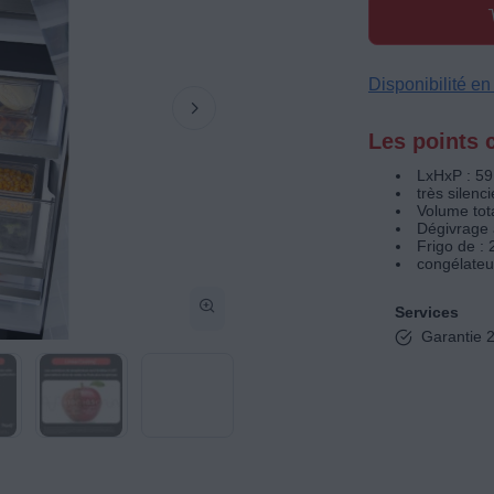
Disponibilité e
Les points c
LxHxP : 59
très silenc
Volume tota
Dégivrage 
Frigo de : 
congélateu
Services
Garantie 2