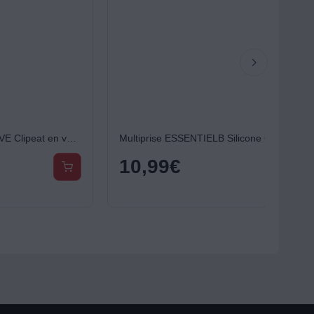
Boîte hermétique 5FIVE Clipeat en verre 1.73L
Multiprise ESSENTIELB Silicone Gris 5 X 16A avec interrupteur
10,99
€