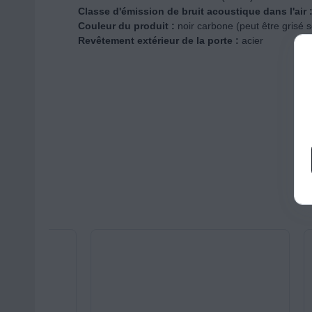
Classe d'émission de bruit acoustique dans l'air 
Couleur du produit :
noir carbone (peut être grisé s
Revêtement extérieur de la porte :
acier