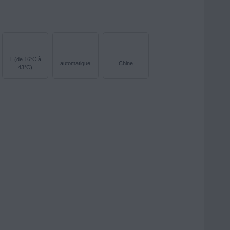
T (de 16°C à
automatique
Chine
43°C)