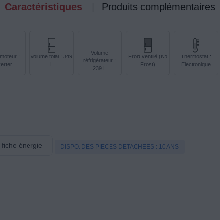
Caractéristiques
Produits complémentaires
Volume
moteur :
Volume total : 349
Froid ventilé (No
Thermostat :
réfrigérateur :
verter
L
Frost)
Electronique
239 L
a fiche énergie
DISPO. DES PIECES DETACHEES : 10 ANS