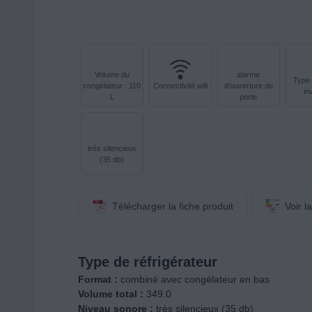
Volume du
alarme
Type 
congélateur : 110
Connectivité wifi
d'ouverture de
in
L
porte
très silencieux
(35 db)
Télécharger la fiche produit
Voir l
Type de réfrigérateur
Format :
combiné avec congélateur en bas
Volume total :
349.0
Niveau sonore :
très silencieux (35 db)