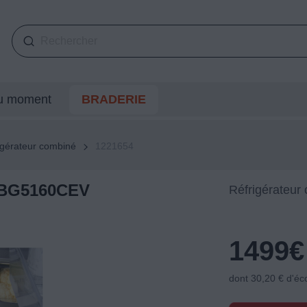
du moment
BRADERIE
igérateur combiné
1221654
GBG5160CEV
Réfrigérateur
1499
€
dont 30,20 € d'éc