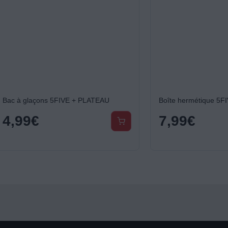
laçons 5FIVE + PLATEAU
9
€
7,99
€