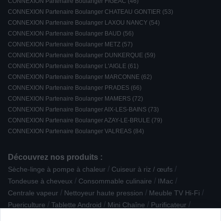
CONNEXION Partenaire Boulanger FIGEAC (46)
CONNEXION Partenaire Boulanger CHATEAU GONTIER (53)
CONNEXION Partenaire Boulanger LAXOU NANCY (54)
CONNEXION Partenaire Boulanger BAUD (56)
CONNEXION Partenaire Boulanger METZ (57)
CONNEXION Partenaire Boulanger DUNKERQUE (59)
CONNEXION Partenaire Boulanger L'AIGLE (61)
CONNEXION Partenaire Boulanger MARCONNE (62)
CONNEXION Partenaire Boulanger PRADES (66)
CONNEXION Partenaire Boulanger MAMERS (72)
CONNEXION Partenaire Boulanger AIX-LES-BAINS (73)
CONNEXION Partenaire Boulanger AZAY-LE-BRULE (79)
CONNEXION Partenaire Boulanger VALREAS (84)
Découvrez nos produits :
/
/
Sèche-linge à pompe à chaleur
Cuiseur à riz / œufs
/
/
/
Tondeuse à cheveux
Consommable culinaire
IMac
/
/
/
Centrale vapeur
Nettoyeur haute pression
Meuble TV Hi-Fi
/
/
/
/
Puericulture
Tablette Android
Mini Chaîne
Purificateur
/
/
/
Dictaphone
Baladeur / iPod / lecteur MP3 - vidéo
Grille-pain