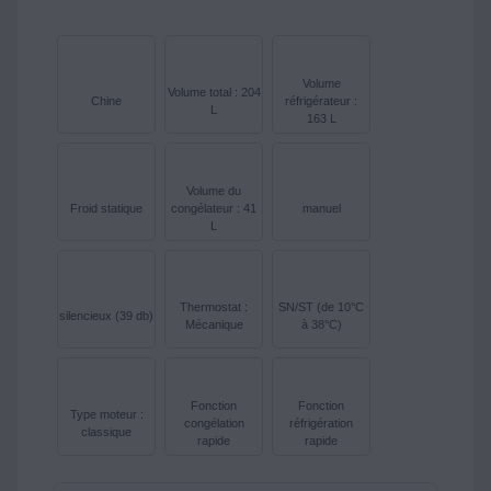
Volume
Volume total : 204
Chine
réfrigérateur :
L
163 L
Volume du
Froid statique
congélateur : 41
manuel
L
Thermostat :
SN/ST (de 10°C
silencieux (39 db)
Mécanique
à 38°C)
Fonction
Fonction
Type moteur :
congélation
réfrigération
classique
rapide
rapide