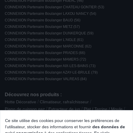
CONNEXION Partenaire Boulanger FIGEAC (46)
CONNEXION Partenaire Boulanger CHATEAU GONTIER (53)
CONNEXION Partenaire Boulanger LAXOU NANCY (54)
CONNEXION Partenaire Boulanger BAUD (56)
CONNEXION Partenaire Boulanger METZ (57)
CONNEXION Partenaire Boulanger DUNKERQUE (59)
CONNEXION Partenaire Boulanger L'AIGLE (61)
CONNEXION Partenaire Boulanger MARCONNE (62)
CONNEXION Partenaire Boulanger PRADES (66)
CONNEXION Partenaire Boulanger MAMERS (72)
CONNEXION Partenaire Boulanger AIX-LES-BAINS (73)
CONNEXION Partenaire Boulanger AZAY-LE-BRULE (79)
CONNEXION Partenaire Boulanger VALREAS (84)
Découvrez nos produits :
/
/
Hotte Décorative
Climatiseur, rafraîchisseur
/
/
/
Piano de cuisson gaz
Extracteur de jus
Plat / Terrine / Moule
/
/
/
Barbecue à charbon de bois
Playstation
Nettoyeur vapeur
Ce site utilise des cookies pour conserver les préférences de
/
/
/
Ecran de projection
Enceinte sans fil Bluetooth
PC Gamer
l’utilisateur, stocker des informations et fournir
des données de
/
/
/
Radio CD / K7
Clé USB
Tablette iOS