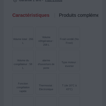
Garantie 2 ans -
Plus d'infos
Caractéristiques
Produits complémenta
Volume
Volume total : 266
Froid ventilé (No
réfrigérateur :
L
Frost)
208 L
Volume du
alarme
Type moteur :
congélateur : 58
d'ouverture de
inverter
L
porte
Fonction
Thermostat :
T (de 16°C à
congélation
Electronique
43°C)
rapide