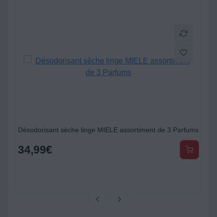
vec tablette coulissante
Désodorisant sèche linge MIELE assortiment de 3 Parfums
34,99
€