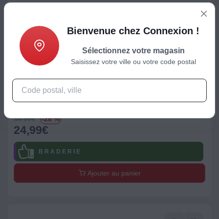
Bienvenue chez Connexion !
Sélectionnez votre magasin
Saisissez votre ville ou votre code postal
Sacoche
Sacoche ESSENTIELB 13-14'' Urban + Souris
Prix de référence
34.99
€
-28 %
24,99
€
B R A D E R I E
Ajouter au panier