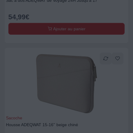
Sac à dos ADEQWAT de Voyage 24H Jusqu'à 17''
54,99
€
Ajouter au panier
Sacoche
Housse ADEQWAT 15-16'' beige chiné