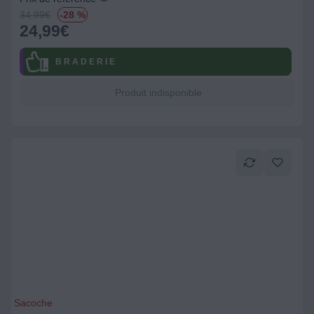
34.99
€
-28 %
24,99
€
B R A D E R I E
Produit indisponible
Sacoche