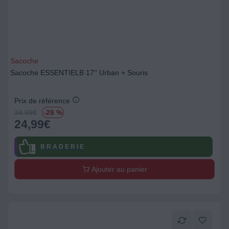
Sacoche
Sacoche ESSENTIELB 17'' Urban + Souris
Prix de référence
34.99
€
-28 %
24,99
€
B R A D E R I E
Ajouter au panier