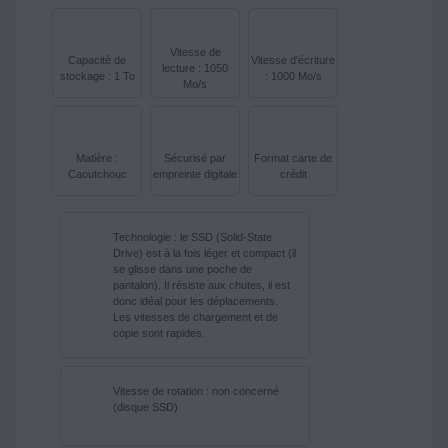
Vitesse de
Capacité de
Vitesse d'écriture
lecture : 1050
stockage : 1 To
: 1000 Mo/s
Mo/s
Matière :
Sécurisé par
Format carte de
Caoutchouc
empreinte digitale
crédit
Technologie : le SSD (Solid-State
Drive) est à la fois léger et compact (il
se glisse dans une poche de
pantalon). Il résiste aux chutes, il est
donc idéal pour les déplacements.
Les vitesses de chargement et de
copie sont rapides.
Vitesse de rotation : non concerné
(disque SSD)