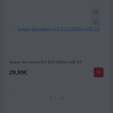
ST Gaming GXT278 4 ventilateurs
Disque dur externe ALT ECO 500Go USB 3.0
29,99
€