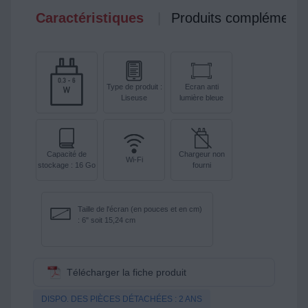
Caractéristiques
Produits complémenta
Type de produit :
Ecran anti
Liseuse
lumière bleue
Capacité de
Chargeur non
Wi-Fi
stockage : 16 Go
fourni
Taille de l'écran (en pouces et en cm)
: 6" soit 15,24 cm
Télécharger la fiche produit
DISPO. DES PIÈCES DÉTACHÉES : 2 ANS