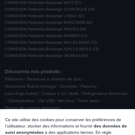
CONNEXION Partenaire Boulanger METZ (57)
CONNEXION Partenaire Boulanger DUNKERQUE (59)
CONNEXION Partenaire Boulanger L'AIGLE (61)
CONNEXION Partenaire Boulanger MARCONNE (62)
CONNEXION Partenaire Boulanger PRADES (66)
CONNEXION Partenaire Boulanger MAMERS (72)
CONNEXION Partenaire Boulanger AIX-LES-BAINS (73)
CONNEXION Partenaire Boulanger AZAY-LE-BRULE (79)
CONNEXION Partenaire Boulanger VALREAS (84)
Découvrez nos produits :
/
/
Pâtisserie
Barbecue à charbon de bois
/
/
/
Accessoire Robot ménager
Enceinte
Plancha
/
/
Lave-linge hublot
Cuiseur à riz / œufs
Réfrigérateur Américain
/
/
/
/
/
Déshydrateur
Clé USB
Mini four
Toner laser
/
Plaque de cuisson aspirante
/
/
Cuisinière vitrocéramique/électrique
Mini Chaîne
Ce site utilise des cookies pour conserver les préférences de
/
/
Accessoire pour Drone
Télécommande
l’utilisateur, stocker des informations et fournir
des données de
/
/
Aspirateur traîneau avec sac
Fer à repasser
suivi anonymisées
à des applications tierces. En règle