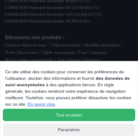
CONNEXION Partenaire Boulanger MAMERS (72)
CONNEXION Partenaire Boulanger AIX-LES-BAINS (73)
CONNEXION Partenaire Boulanger AZAY-LE-BRULE (79)
CONNEXION Partenaire Boulanger VALREAS (84)
Découvrez nos produits :
/
/
/
Casque filaire Arceau
Télécommande
Mobilité électrique
/
/
/
Hotte Décorative
Câble numerique
Four Catalyse
/
/
/
Micro-ondes encastrable
Soin visage
Glacière
/
/
/
Liseuse numérique
Lave-linge hublot
Moulin à café
Ce site utilise des cookies pour conserver les préférences de
/
/
/
/
Yaourtière / fromagère
Massage
TV LED
IMac
l’utilisateur, stocker des informations et fournir
des données de
/
Epilateur, rasoir électrique et tondeuse bikini
Accessoire cuisson
suivi anonymisées
à des applications tierces. En règle
/
/
/
/
Centrale vapeur
PC Gamer
Passerelle multimedia
générale, les cookies rendront votre expérience de navigation
/
/
/
Humidificateur
Congélateur top
Elément séparé
meilleure. Toutefois, vous pouvez préférer désactiver les cookies
/
/
/
Objectif photo
Grille-viande
Barbecue à pellet
sur ce site.
En savoir plus
.
Presse-agrumes
Tout accepter
Paramétrer