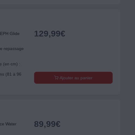
129,99
€
EPH Glide
de repassage
e (en cm) :
ons (81 à 96
Ajouter au panier
89,99
€
ce Water