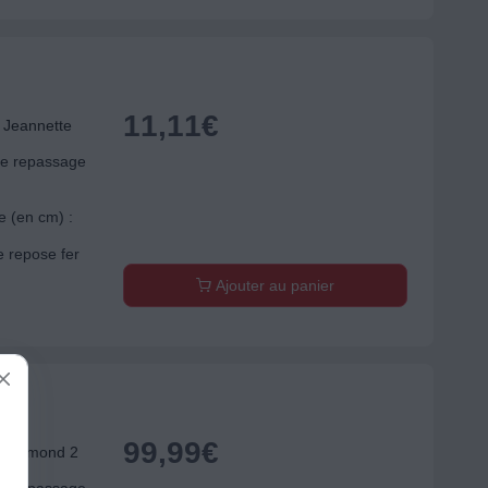
11,11
€
 Jeannette
de repassage
e (en cm) :
e repose fer
Ajouter au panier
99,99
€
 Diamond 2