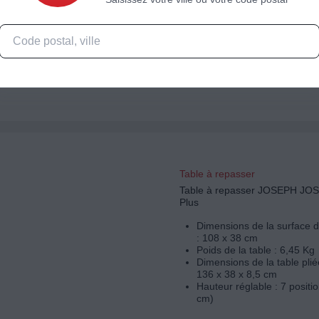
Dimensions de la surface 
: 130 x 52 cm
Poids de la table : 7,60 Kg
Dimensions de la table plié
170 x 52 x 7 cm
Hauteur réglable : Jusqu'
Table à repasser
Table à repasser JOSEPH JOS
Plus
Dimensions de la surface 
: 108 x 38 cm
Poids de la table : 6,45 Kg
Dimensions de la table plié
136 x 38 x 8,5 cm
Hauteur réglable : 7 positi
cm)