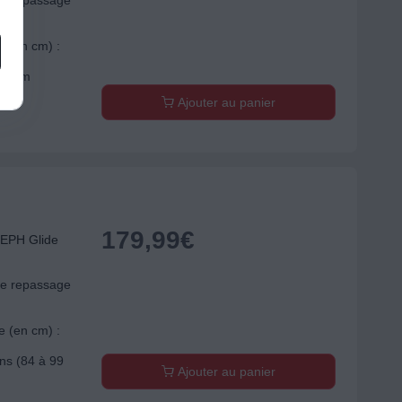
de repassage
e (en cm) :
à 96cm
Ajouter au panier
179,99
€
EPH Glide
de repassage
e (en cm) :
ons (84 à 99
Ajouter au panier