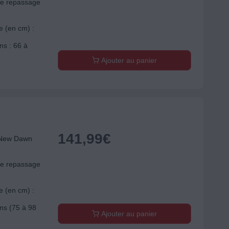
de repassage
e (en cm) :
ns : 66 à
Ajouter au panier
141,99
€
 New Dawn
de repassage
e (en cm) :
ons (75 à 98
Ajouter au panier