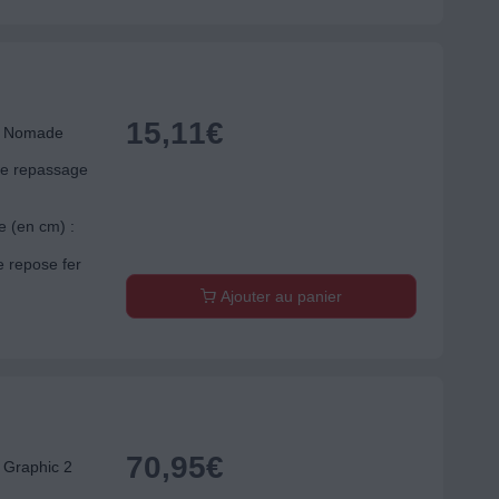
15,11
€
B Nomade
de repassage
e (en cm) :
e repose fer
Ajouter au panier
70,95
€
 Graphic 2