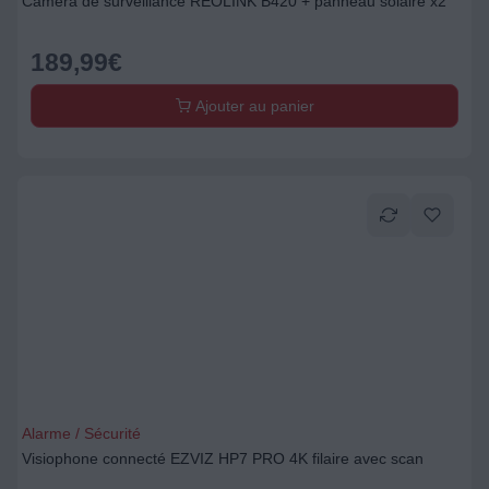
Caméra de surveillance REOLINK B420 + panneau solaire x2
189,99
€
Ajouter au panier
Alarme / Sécurité
Visiophone connecté EZVIZ HP7 PRO 4K filaire avec scan