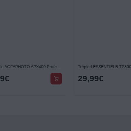
Pellicule AGFAPHOTO APX400 Professionnel 135-36 B&W
Trépied ESSENTIELB TP800T
9
€
29,99
€