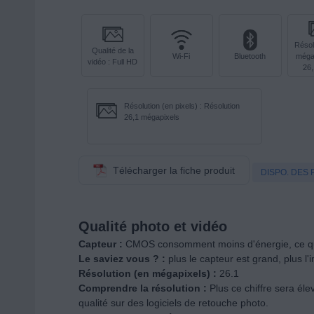
Résol
Qualité de la
Wi-Fi
Bluetooth
mégap
vidéo : Full HD
26
Résolution (en pixels) : Résolution
26,1 mégapixels
Télécharger la fiche produit
DISPO. DES 
Qualité photo et vidéo
Capteur :
CMOS consomment moins d'énergie, ce qui 
Le saviez vous ? :
plus le capteur est grand, plus l'
Résolution (en mégapixels) :
26.1
Comprendre la résolution :
Plus ce chiffre sera él
qualité sur des logiciels de retouche photo.