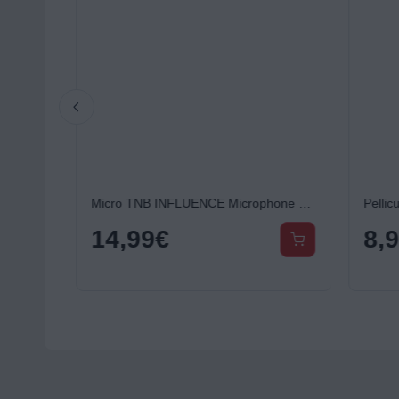
Micro TNB INFLUENCE Microphone cravate - port jack
14,99
€
8,9