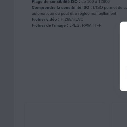
Plage de sensibilité ISO :
de 100 à 12800
Comprendre la sensibilité ISO :
L'ISO permet de con
automatique ou peut être réglée manuellement
Fichier vidéo :
H.265/HEVC
Fichier de l'image :
JPEG, RAW, TIFF