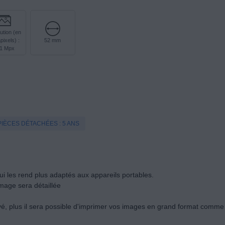
ution (en
ixels) :
52 mm
,1 Mpx
PIÈCES DÉTACHÉES : 5 ANS
les rend plus adaptés aux appareils portables.
image sera détaillée
evé, plus il sera possible d'imprimer vos images en grand format comm