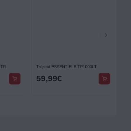
R
Trépied ESSENTIELB TP1000LT
59,99
€