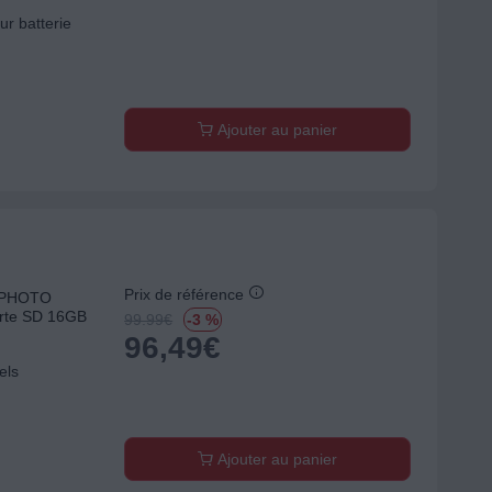
ur batterie
Ajouter au panier
Prix de référence
FAPHOTO
rte SD 16GB
99.99
€
-3 %
96,49
€
els
Ajouter au panier