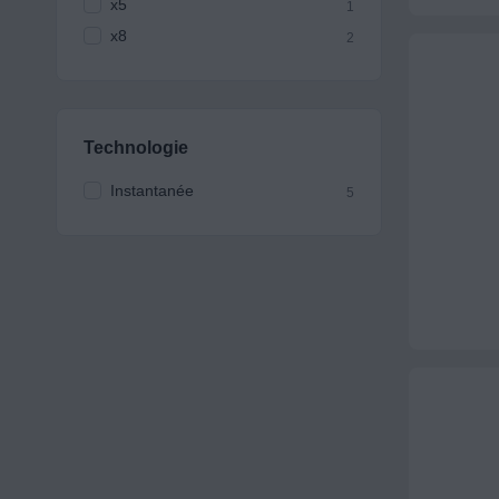
x5
1
x8
2
Technologie
Instantanée
5