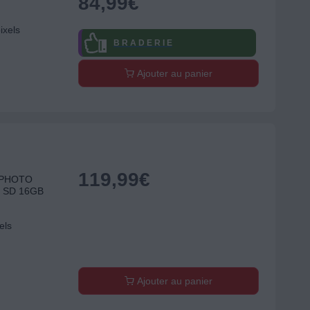
84,99
€
ixels
B R A D E R I E
Ajouter au panier
119,99
€
FAPHOTO
e SD 16GB
els
Ajouter au panier