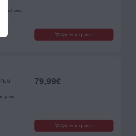
ppareil avec
nique
Ajouter au panier
79,99
€
JIFILM
ur piles
Ajouter au panier