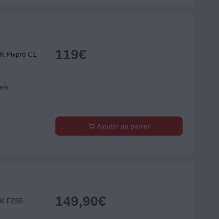
119
€
K Pixpro C1
els
Ajouter au panier
149,90
€
AK FZ55