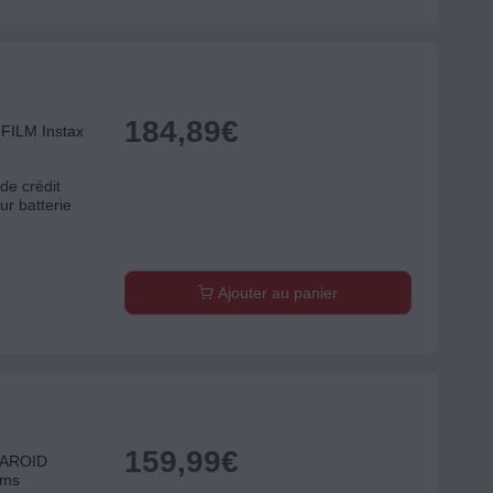
184,89
€
IFILM Instax
de crédit
ur batterie
Ajouter au panier
159,99
€
OLAROID
lms