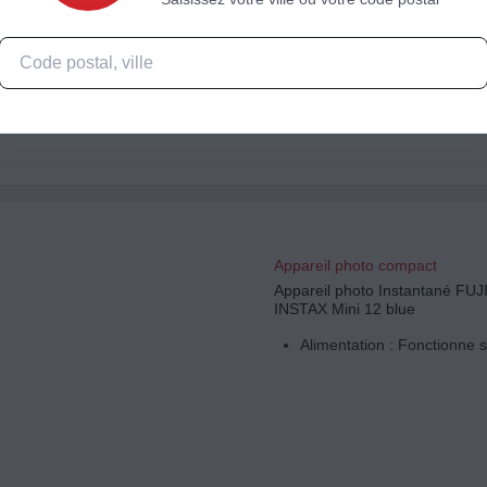
Appareil photo jetable
Film 27 poses 400 ISO // A
flash // Appareil à usage u
Appareil photo compact
Appareil photo Instantané FU
INSTAX Mini 12 blue
Alimentation : Fonctionne s