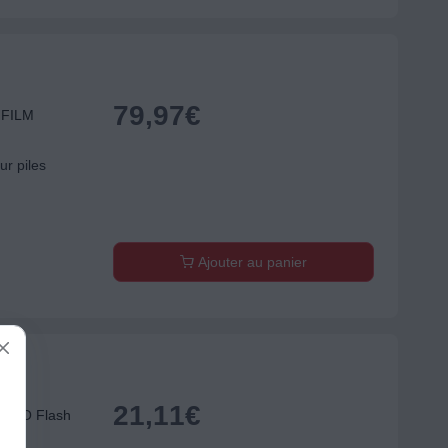
79,97
€
JIFILM
ur piles
Ajouter au panier
21,11
€
PHOTO Flash