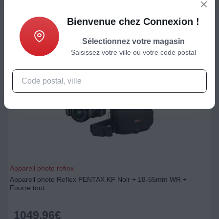
999
€
Bienvenue chez Connexion !
Ajouter au panier
Sélectionnez votre magasin
Saisissez votre ville ou votre code postal
Appareil photo reflex
Appareil photo Reflex PENTAX KF Noir + 18-55mm WR +
Fourre tout
1049,96
€