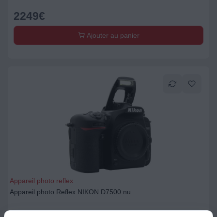
2249
€
Ajouter au panier
Appareil photo reflex
Appareil photo Reflex NIKON D7500 nu