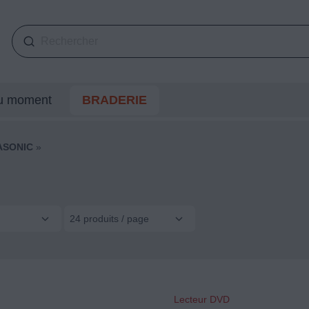
du moment
BRADERIE
ASONIC
»
24 produits / page
Lecteur DVD