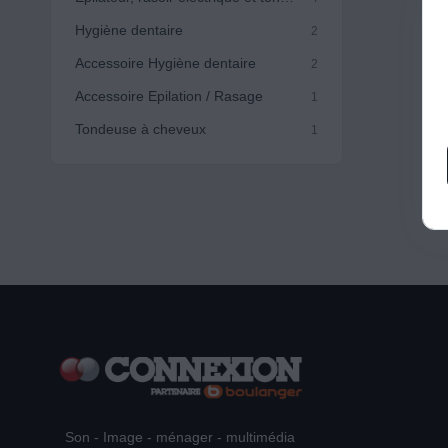
Hygiène dentaire
2
Accessoire Hygiène dentaire
2
Accessoire Epilation / Rasage
1
Tondeuse à cheveux
1
Son - Image - ménager - multimédia