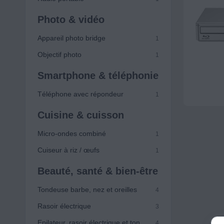
Photo & vidéo
Appareil photo bridge
1
Objectif photo
1
Smartphone & téléphonie
Téléphone avec répondeur
1
Cuisine & cuisson
Micro-ondes combiné
1
Cuiseur à riz / œufs
1
Beauté, santé & bien-être
Tondeuse barbe, nez et oreilles
4
Rasoir électrique
3
Epilateur, rasoir électrique et tondeuse bikini
4