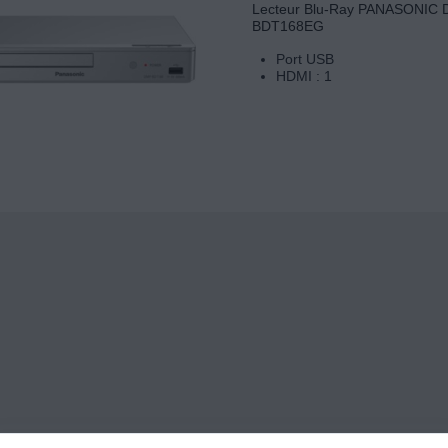
Lecteur Blu-Ray PANASONIC 
BDT168EG
Port USB
HDMI : 1