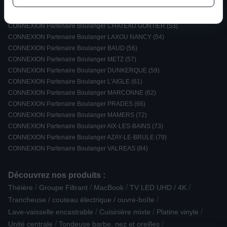
CONNEXION Partenaire Boulanger LA COTE SAINT ANDRE (38)
CONNEXION Partenaire Boulanger FIGEAC (46)
CONNEXION Partenaire Boulanger CHATEAU GONTIER (53)
CONNEXION Partenaire Boulanger LAXOU NANCY (54)
CONNEXION Partenaire Boulanger BAUD (56)
CONNEXION Partenaire Boulanger METZ (57)
CONNEXION Partenaire Boulanger DUNKERQUE (59)
CONNEXION Partenaire Boulanger L'AIGLE (61)
CONNEXION Partenaire Boulanger MARCONNE (62)
CONNEXION Partenaire Boulanger PRADES (66)
CONNEXION Partenaire Boulanger MAMERS (72)
CONNEXION Partenaire Boulanger AIX-LES-BAINS (73)
CONNEXION Partenaire Boulanger AZAY-LE-BRULE (79)
CONNEXION Partenaire Boulanger VALREAS (84)
Découvrez nos produits :
/
/
/
/
Théière
Groupe Filtrant
MacBook
TV LED UHD / 4K
/
Trancheuse / couteau électrique / ouvre-boîte
/
/
/
Lave-vaisselle encastrable
Cuisinière mixte
Platine vinyle
/
/
Unité centrale
Tondeuse barbe, nez et oreilles