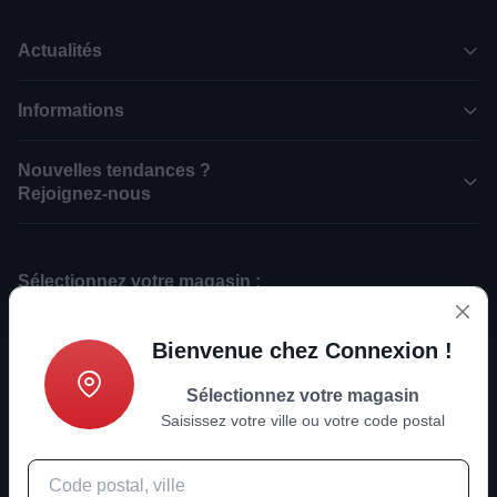
Actualités
Informations
Nouvelles tendances ?
Rejoignez-nous
Sélectionnez votre magasin :
CONNEXION Partenaire Boulanger RUOMS (07)
CONNEXION Partenaire Boulanger LES VANS (07)
Bienvenue chez Connexion !
CONNEXION Partenaire Boulanger LA FLOTTE EN RE (17)
CONNEXION Partenaire Boulanger BAUME-LES-DAMES (25)
Sélectionnez votre magasin
CONNEXION Partenaire Boulanger NYONS (26)
Saisissez votre ville ou votre code postal
CONNEXION Partenaire Boulanger ETOILE-SUR-RHONE (26)
CONNEXION Partenaire Boulanger REVEL (31)
CONNEXION Partenaire Boulanger PINEUILH (33)