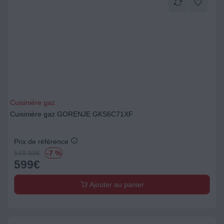
Cuisinière gaz
Cuisinière gaz GORENJE GKS6C71XF
Prix de référence
649.99
€
-7 %
599
€
Ajouter au panier