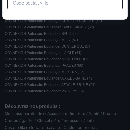
CONNEXION Partenaire Boulanger PINEUILH (33)
CONNEXION Partenaire Boulanger LA COTE SAINT ANDRE (38)
CONNEXION Partenaire Boulanger FIGEAC (46)
CONNEXION Partenaire Boulanger CHATEAU GONTIER (53)
CONNEXION Partenaire Boulanger LAXOU NANCY (54)
CONNEXION Partenaire Boulanger BAUD (56)
CONNEXION Partenaire Boulanger METZ (57)
CONNEXION Partenaire Boulanger DUNKERQUE (59)
CONNEXION Partenaire Boulanger L'AIGLE (61)
CONNEXION Partenaire Boulanger MARCONNE (62)
CONNEXION Partenaire Boulanger PRADES (66)
CONNEXION Partenaire Boulanger MAMERS (72)
CONNEXION Partenaire Boulanger AIX-LES-BAINS (73)
CONNEXION Partenaire Boulanger AZAY-LE-BRULE (79)
CONNEXION Partenaire Boulanger VALREAS (84)
Découvrez nos produits :
/
/
Multiprise parafoudre
Accessoire Bien-être / Santé / Beauté
/
/
Croque / gaufre
Chocolatière / mousseur à lait
/
/
Casque filaire Intra-auriculaire
Câble numerique