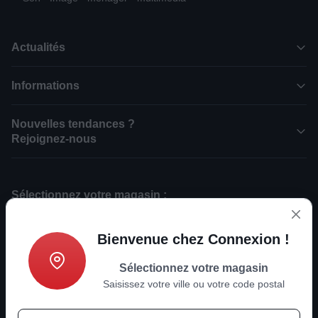
Actualités
Informations
Nouvelles tendances ?
Rejoignez-nous
Sélectionnez votre magasin :
CONNEXION Partenaire Boulanger RUOMS (07)
CONNEXION Partenaire Boulanger LES VANS (07)
Bienvenue chez Connexion !
CONNEXION Partenaire Boulanger LA FLOTTE EN RE (17)
CONNEXION Partenaire Boulanger BAUME-LES-DAMES (25)
Sélectionnez votre magasin
CONNEXION Partenaire Boulanger NYONS (26)
Saisissez votre ville ou votre code postal
CONNEXION Partenaire Boulanger ETOILE-SUR-RHONE (26)
CONNEXION Partenaire Boulanger REVEL (31)