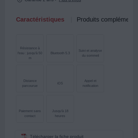
Caractéristiques
Produits complémenta
Résistance à
Suivi et analyse
l'eau : jusqu'à 50
Bluetooth 5.3
du sommeil
m
Distance
Appel et
iOS
parcourue
notification
Paiement sans
Jusqu'à 18
contact
heures
Télécharger la fiche produit