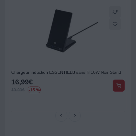
Chargeur induction ESSENTIELB sans fil 10W Noir Stand
16,99
€
19.99
€
-15 %
5