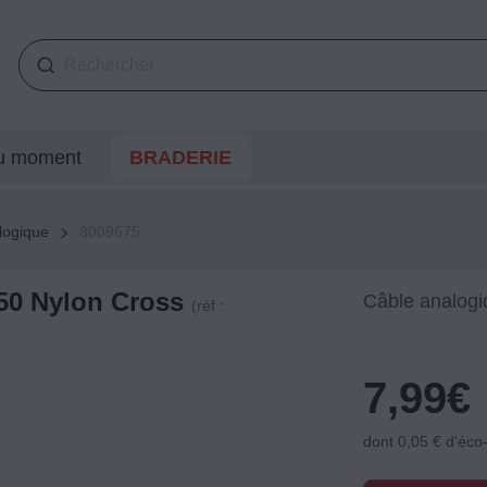
du moment
BRADERIE
logique
8009675
50 Nylon Cross
Câble analogi
(réf :
7,99
€
dont 0,05 € d'éco