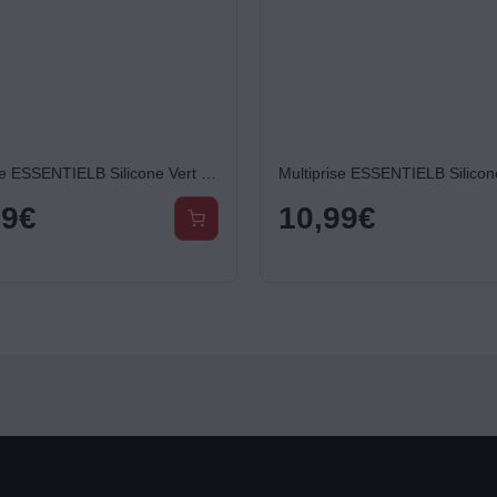
Multiprise ESSENTIELB Silicone Vert 5 X 16A avec interrupteur
99
€
10,99
€