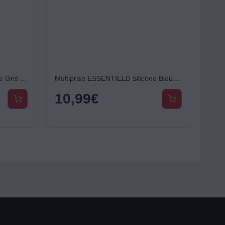
Multiprise ESSENTIELB Silicone Gris 5 X 16A avec interrupteur
Multiprise ESSENTIELB Silicone Bleu 5 Prises - 16A
10,99
€