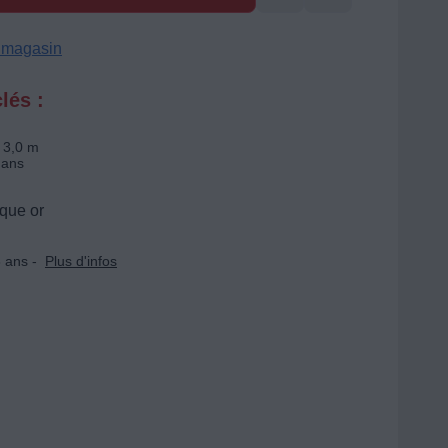
n magasin
lés :
 3,0 m
 ans
que or
 ans -
Plus d'infos