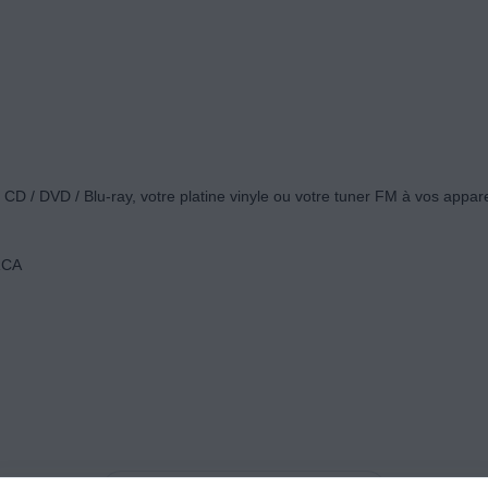
CD / DVD / Blu-ray, votre platine vinyle ou votre tuner FM à vos apparei
RCA