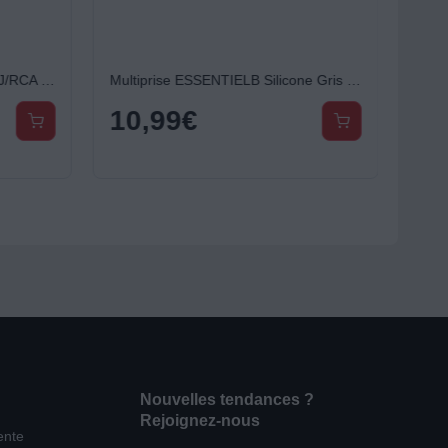
Câble Jack/RCA ESSENTIELB J/RCA - 3m - ecp
Multiprise ESSENTIELB Silicone Gris 5 X 16A avec interrupteur
10,99
€
Nouvelles tendances ?
Rejoignez-nous
ente