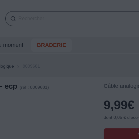
du moment
BRADERIE
logique
8009681
- ecp
Câble analogi
(réf : 8009681)
9,99
€
dont 0,05 € d'éco