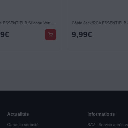
Multiprise ESSENTIELB Silicone Vert 5 X 16A avec interrupteur
99
€
9,99
€
Actualités
Informations
Garantie sérénité
SAV - Service après-v