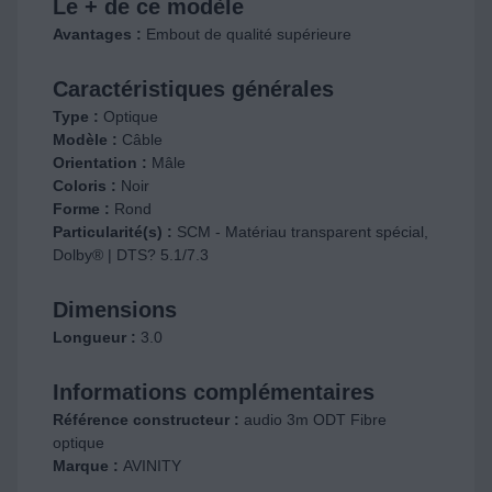
Le + de ce modèle
Avantages :
Embout de qualité supérieure
Caractéristiques générales
Type :
Optique
Modèle :
Câble
Orientation :
Mâle
Coloris :
Noir
Forme :
Rond
Particularité(s) :
SCM - Matériau transparent spécial,
Dolby® | DTS? 5.1/7.3
Dimensions
Longueur :
3.0
Informations complémentaires
Référence constructeur :
audio 3m ODT Fibre
optique
Marque :
AVINITY