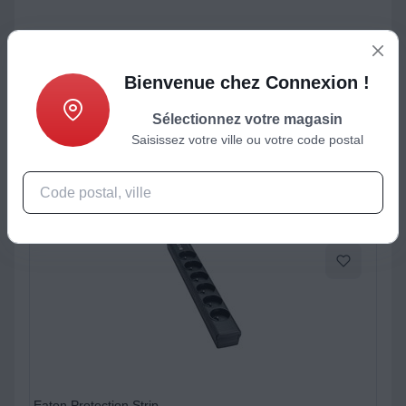
ctéristiques
Produits complémentaires
Bienvenue chez Connexion !
Sélectionnez votre magasin
Saisissez votre ville ou votre code postal
Eaton Protection Strip