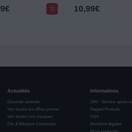
99
€
10,99
€
Actualités
Informations
Garantie sérénité
SAV - Service après-v
Voir toutes les offres promo
Rappel Produits
Voir toutes nos marques
CGV
Clic & Réserve Connexion
Mentions légales
Nous contacter