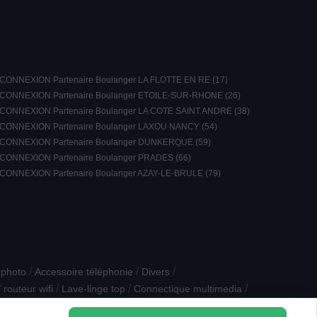
CONNEXION Partenaire Boulanger LA FLOTTE EN RE (17)
CONNEXION Partenaire Boulanger ETOILE-SUR-RHONE (26)
CONNEXION Partenaire Boulanger LA COTE SAINT ANDRE (38)
CONNEXION Partenaire Boulanger LAXOU NANCY (54)
CONNEXION Partenaire Boulanger DUNKERQUE (59)
CONNEXION Partenaire Boulanger PRADES (66)
CONNEXION Partenaire Boulanger AZAY-LE-BRULE (79)
/
/
/
 photo
Accessoire téléphonie
Divers
/
/
/
routeur wifi
Lave-linge top
Connectique multimedia