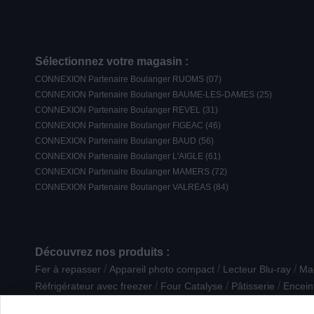
Sélectionnez votre magasin :
CONNEXION Partenaire Boulanger RUOMS (07)
CONNEXION Partenaire Boulanger BAUME-LES-DAMES (25)
CONNEXION Partenaire Boulanger REVEL (31)
CONNEXION Partenaire Boulanger FIGEAC (46)
CONNEXION Partenaire Boulanger BAUD (56)
CONNEXION Partenaire Boulanger L'AIGLE (61)
CONNEXION Partenaire Boulanger MAMERS (72)
CONNEXION Partenaire Boulanger VALREAS (84)
Découvrez nos produits :
/
/
/
Fer à repasser
Appareil photo compact
Lecteur Blu-ray
Mac
/
/
/
Réfrigérateur avec freezer
Four Catalyse
Pâtisserie
Encein
/
/
/
Lecteur DVD
Accessoire lavage
Hotte Décorative
Eclairag