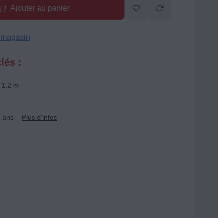
Ajouter au panier
n magasin
lés :
 1,2 m
 ans -
Plus d'infos