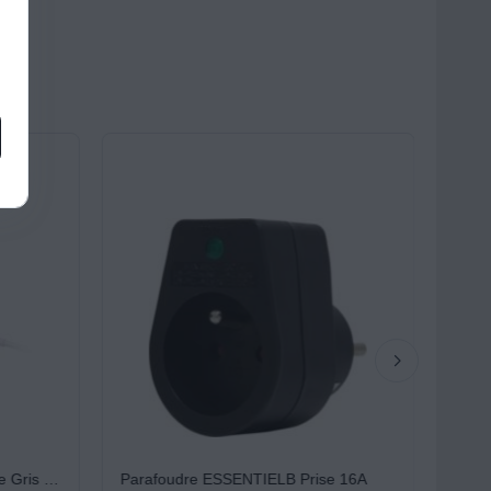
Multiprise ESSENTIELB Silicone Gris 5 X 16A avec interrupteur
Parafoudre ESSENTIELB Prise 16A