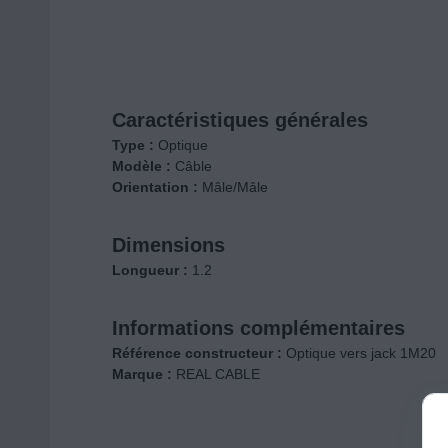
Caractéristiques générales
Type :
Optique
Modèle :
Câble
Orientation :
Mâle/Mâle
Dimensions
Longueur :
1.2
Informations complémentaires
Référence constructeur :
Optique vers jack 1M20
Marque :
REAL CABLE