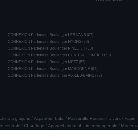
CONNEXION Partenaire Boulanger LES VANS (07)
CONNEXION Partenaire Boulanger NYONS (26)
CONNEXION Partenaire Boulanger PINEUILH (33)
CONNEXION Partenaire Boulanger CHATEAU GONTIER (53)
CONNEXION Partenaire Boulanger METZ (57)
CONNEXION Partenaire Boulanger MARCONNE (62)
CONNEXION Partenaire Boulanger AIX-LES-BAINS (73)
/
/
/
/
hine à glaçons
Aspirateur balai
Passerelle Réseau
Divers
Papier
/
/
/
te centrale
Chauffage
Appareil photo obj. interchangeable
Modem / 
/
/
e connecté
Récepteur TNT HD
Yaourtière / fromagère