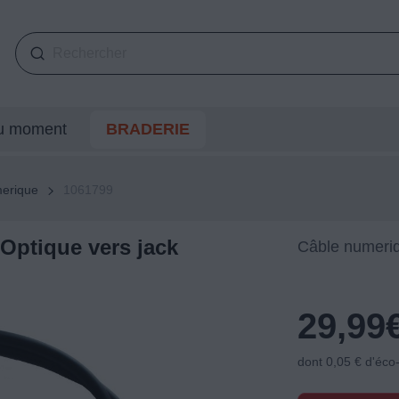
du moment
BRADERIE
erique
1061799
ptique vers jack
Câble numeri
29,99
dont 0,05 € d'éco